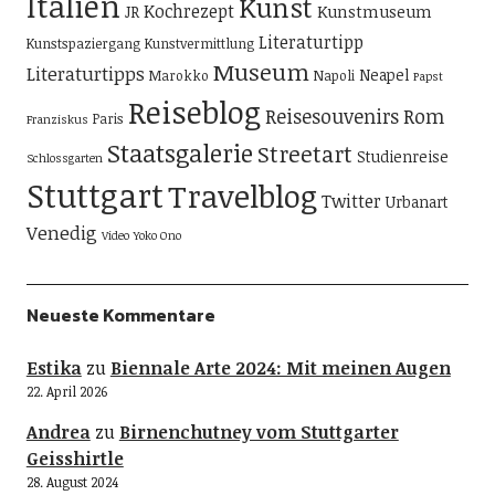
Italien
Kunst
Kochrezept
Kunstmuseum
JR
Literaturtipp
Kunstspaziergang
Kunstvermittlung
Museum
Literaturtipps
Neapel
Marokko
Napoli
Papst
Reiseblog
Reisesouvenirs
Rom
Paris
Franziskus
Staatsgalerie
Streetart
Studienreise
Schlossgarten
Stuttgart
Travelblog
Twitter
Urbanart
Venedig
Video
Yoko Ono
Neueste Kommentare
Estika
zu
Biennale Arte 2024: Mit meinen Augen
22. April 2026
Andrea
zu
Birnenchutney vom Stuttgarter
Geisshirtle
28. August 2024