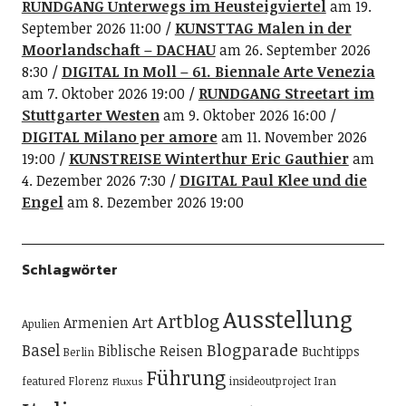
RUNDGANG Unterwegs im Heusteigviertel
am 19.
September 2026 11:00
KUNSTTAG Malen in der
Moorlandschaft – DACHAU
am 26. September 2026
8:30
DIGITAL In Moll – 61. Biennale Arte Venezia
am 7. Oktober 2026 19:00
RUNDGANG Streetart im
Stuttgarter Westen
am 9. Oktober 2026 16:00
DIGITAL Milano per amore
am 11. November 2026
19:00
KUNSTREISE Winterthur Eric Gauthier
am
4. Dezember 2026 7:30
DIGITAL Paul Klee und die
Engel
am 8. Dezember 2026 19:00
Schlagwörter
Ausstellung
Artblog
Art
Armenien
Apulien
Blogparade
Basel
Biblische Reisen
Buchtipps
Berlin
Führung
featured
Florenz
insideoutproject
Iran
Fluxus