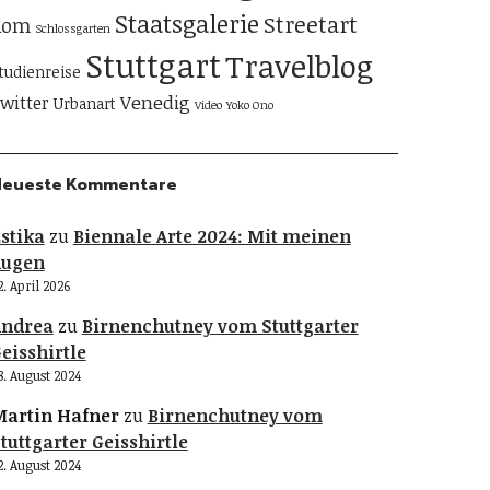
Staatsgalerie
Streetart
Rom
Schlossgarten
Stuttgart
Travelblog
tudienreise
Venedig
witter
Urbanart
Video
Yoko Ono
Neueste Kommentare
stika
zu
Biennale Arte 2024: Mit meinen
Augen
2. April 2026
Andrea
zu
Birnenchutney vom Stuttgarter
eisshirtle
8. August 2024
artin Hafner
zu
Birnenchutney vom
tuttgarter Geisshirtle
2. August 2024