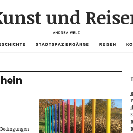
Kunst und Reise
ANDREA WELZ
ESCHICHTE
STADTSPAZIERGÄNGE
REISEN
KO
Rhein
T
R
1
d
S
B
e Bedingungen
R