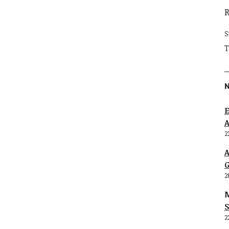
S
T
E
2
G
2
M
S
2