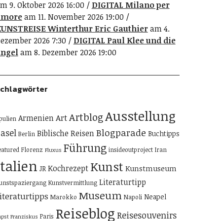
m 9. Oktober 2026 16:00
DIGITAL Milano per
amore
am 11. November 2026 19:00
UNSTREISE Winterthur Eric Gauthier
am 4.
ezember 2026 7:30
DIGITAL Paul Klee und die
ngel
am 8. Dezember 2026 19:00
chlagwörter
Ausstellung
Artblog
Art
Armenien
pulien
Blogparade
asel
Biblische Reisen
Buchtipps
Berlin
Führung
eatured
Florenz
insideoutproject
Iran
Fluxus
Italien
Kunst
Kochrezept
Kunstmuseum
JR
Literaturtipp
unstspaziergang
Kunstvermittlung
Museum
iteraturtipps
Neapel
Marokko
Napoli
Reiseblog
Reisesouvenirs
Paris
apst Franziskus