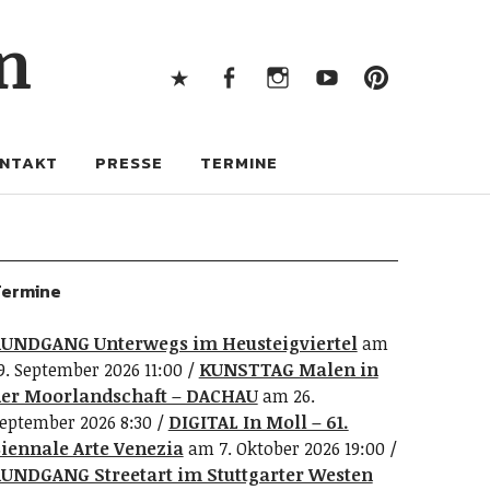
X
Facebook
Instagram
Youtube
Pintere
n
X
Facebook
Instagram
Youtube
Pinterest
NTAKT
PRESSE
TERMINE
ermine
UNDGANG Unterwegs im Heusteigviertel
am
9. September 2026 11:00
KUNSTTAG Malen in
er Moorlandschaft – DACHAU
am 26.
eptember 2026 8:30
DIGITAL In Moll – 61.
iennale Arte Venezia
am 7. Oktober 2026 19:00
UNDGANG Streetart im Stuttgarter Westen