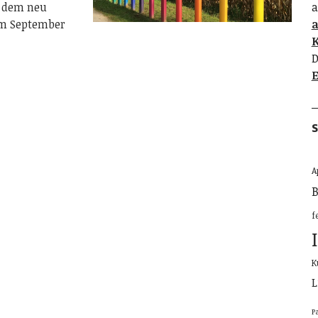
f dem neu
a
im September
K
D
E
S
A
B
f
K
L
P