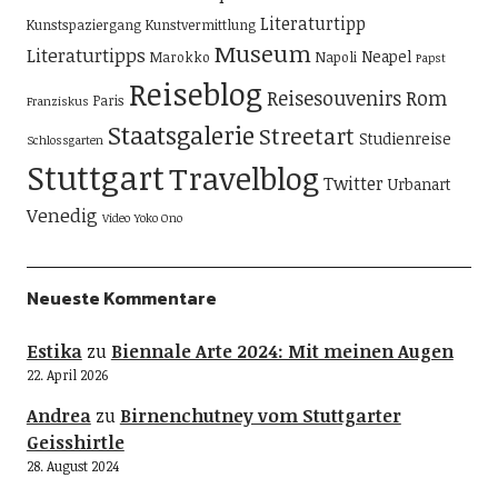
Literaturtipp
Kunstspaziergang
Kunstvermittlung
Museum
Literaturtipps
Neapel
Marokko
Napoli
Papst
Reiseblog
Reisesouvenirs
Rom
Paris
Franziskus
Staatsgalerie
Streetart
Studienreise
Schlossgarten
Stuttgart
Travelblog
Twitter
Urbanart
Venedig
Video
Yoko Ono
Neueste Kommentare
Estika
zu
Biennale Arte 2024: Mit meinen Augen
22. April 2026
Andrea
zu
Birnenchutney vom Stuttgarter
Geisshirtle
28. August 2024