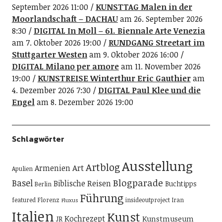
September 2026 11:00
KUNSTTAG Malen in der
Moorlandschaft – DACHAU
am 26. September 2026
8:30
DIGITAL In Moll – 61. Biennale Arte Venezia
am 7. Oktober 2026 19:00
RUNDGANG Streetart im
Stuttgarter Westen
am 9. Oktober 2026 16:00
DIGITAL Milano per amore
am 11. November 2026
19:00
KUNSTREISE Winterthur Eric Gauthier
am
4. Dezember 2026 7:30
DIGITAL Paul Klee und die
Engel
am 8. Dezember 2026 19:00
Schlagwörter
Ausstellung
Artblog
Art
Armenien
Apulien
Blogparade
Basel
Biblische Reisen
Buchtipps
Berlin
Führung
featured
Florenz
insideoutproject
Iran
Fluxus
Italien
Kunst
Kochrezept
Kunstmuseum
JR