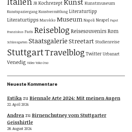
Italien
Kunst
Kochrezept
Kunstmuseum
JR
Literaturtipp
Kunstspaziergang
Kunstvermittlung
Museum
Literaturtipps
Neapel
Marokko
Napoli
Papst
Reiseblog
Reisesouvenirs
Rom
Paris
Franziskus
Staatsgalerie
Streetart
Studienreise
Schlossgarten
Stuttgart
Travelblog
Twitter
Urbanart
Venedig
Video
Yoko Ono
Neueste Kommentare
Estika
zu
Biennale Arte 2024: Mit meinen Augen
22. April 2026
Andrea
zu
Birnenchutney vom Stuttgarter
Geisshirtle
28. August 2024