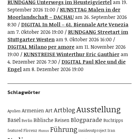
RUNDGANG Unterwegs im Heusteigviertel
am 19.
September 2026 11:00
KUNSTTAG Malen in der
Moorlandschaft – DACHAU
am 26. September 2026
8:30
DIGITAL In Moll – 61. Biennale Arte Venezia
am 7. Oktober 2026 19:00
RUNDGANG Streetart im
Stuttgarter Westen
am 9. Oktober 2026 16:00
DIGITAL Milano per amore
am 11. November 2026
19:00
KUNSTREISE Winterthur Eric Gauthier
am
4. Dezember 2026 7:30
DIGITAL Paul Klee und die
Engel
am 8. Dezember 2026 19:00
Schlagwörter
Ausstellung
Artblog
Art
Armenien
Apulien
Blogparade
Basel
Biblische Reisen
Buchtipps
Berlin
Führung
featured
Florenz
insideoutproject
Iran
Fluxus