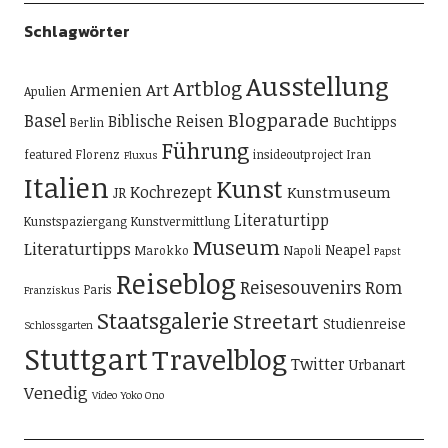
Schlagwörter
Ausstellung
Artblog
Art
Armenien
Apulien
Blogparade
Basel
Biblische Reisen
Buchtipps
Berlin
Führung
featured
Florenz
insideoutproject
Iran
Fluxus
Italien
Kunst
Kochrezept
Kunstmuseum
JR
Literaturtipp
Kunstspaziergang
Kunstvermittlung
Museum
Literaturtipps
Neapel
Marokko
Napoli
Papst
Reiseblog
Reisesouvenirs
Rom
Paris
Franziskus
Staatsgalerie
Streetart
Studienreise
Schlossgarten
Stuttgart
Travelblog
Twitter
Urbanart
Venedig
Video
Yoko Ono