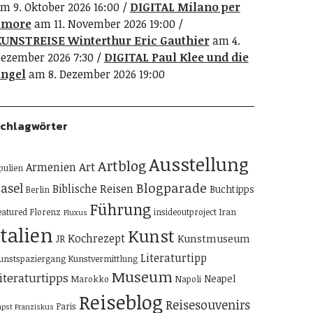
m 9. Oktober 2026 16:00
DIGITAL Milano per
amore
am 11. November 2026 19:00
UNSTREISE Winterthur Eric Gauthier
am 4.
ezember 2026 7:30
DIGITAL Paul Klee und die
ngel
am 8. Dezember 2026 19:00
chlagwörter
Ausstellung
Artblog
Art
Armenien
pulien
Blogparade
asel
Biblische Reisen
Buchtipps
Berlin
Führung
eatured
Florenz
insideoutproject
Iran
Fluxus
Italien
Kunst
Kochrezept
Kunstmuseum
JR
Literaturtipp
unstspaziergang
Kunstvermittlung
Museum
iteraturtipps
Neapel
Marokko
Napoli
Reiseblog
Reisesouvenirs
Paris
apst Franziskus