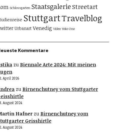
Staatsgalerie
Streetart
Rom
Schlossgarten
Stuttgart
Travelblog
tudienreise
Venedig
witter
Urbanart
Video
Yoko Ono
Neueste Kommentare
stika
zu
Biennale Arte 2024: Mit meinen
Augen
2. April 2026
Andrea
zu
Birnenchutney vom Stuttgarter
eisshirtle
8. August 2024
artin Hafner
zu
Birnenchutney vom
tuttgarter Geisshirtle
2. August 2024