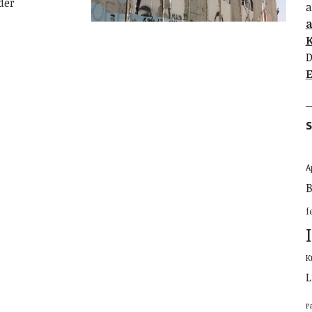
der
a
K
D
E
S
A
B
f
K
L
P