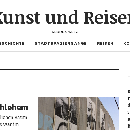
Kunst und Reise
ANDREA WELZ
ESCHICHTE
STADTSPAZIERGÄNGE
REISEN
KO
T
R
1
ethlehem
d
S
ntlichen Raum
B
Es war im
R