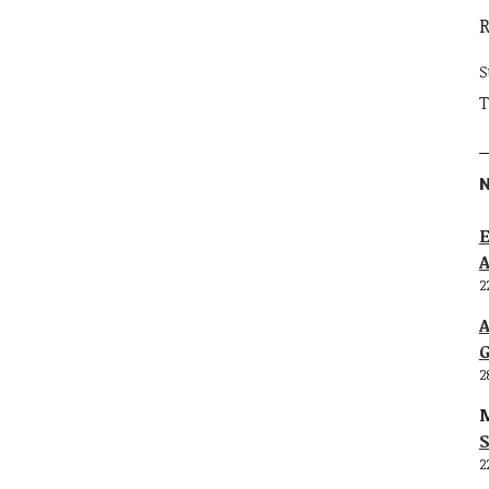
S
T
E
2
G
2
M
S
2