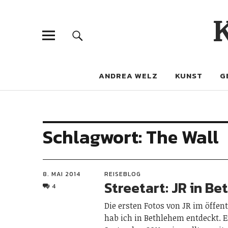
ANDREA WELZ
KUNST
G
Schlagwort:
The Wall
8. MAI 2014
REISEBLOG
Streetart: JR in B
4
Die ersten Fotos von JR im öffe
hab ich in Bethlehem entdeckt. 