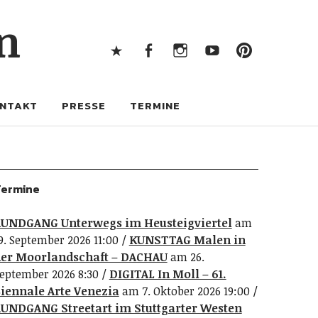
X
Facebook
Instagram
Youtube
Pintere
n
X
Facebook
Instagram
Youtube
Pinterest
NTAKT
PRESSE
TERMINE
ermine
UNDGANG Unterwegs im Heusteigviertel
am
9. September 2026 11:00
KUNSTTAG Malen in
er Moorlandschaft – DACHAU
am 26.
eptember 2026 8:30
DIGITAL In Moll – 61.
iennale Arte Venezia
am 7. Oktober 2026 19:00
UNDGANG Streetart im Stuttgarter Westen