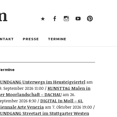
X
Facebook
Instagram
Youtube
Pintere
n
X
Facebook
Instagram
Youtube
Pinterest
NTAKT
PRESSE
TERMINE
ermine
UNDGANG Unterwegs im Heusteigviertel
am
9. September 2026 11:00
KUNSTTAG Malen in
er Moorlandschaft – DACHAU
am 26.
eptember 2026 8:30
DIGITAL In Moll – 61.
iennale Arte Venezia
am 7. Oktober 2026 19:00
UNDGANG Streetart im Stuttgarter Westen