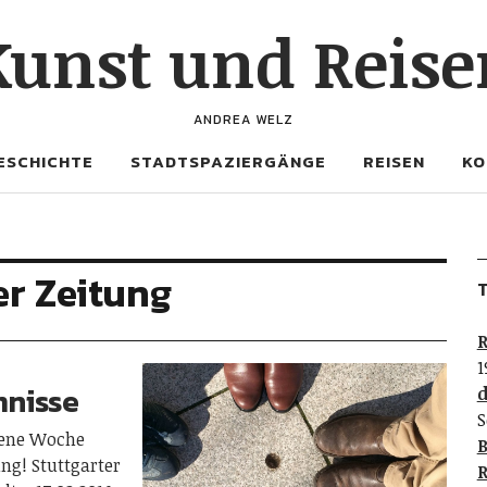
Kunst und Reise
ANDREA WELZ
ESCHICHTE
STADTSPAZIERGÄNGE
REISEN
KO
er Zeitung
T
R
1
mnisse
d
S
gene Woche
B
ung! Stuttgarter
R