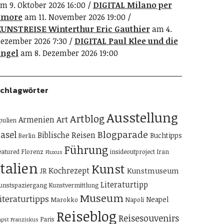
m 9. Oktober 2026 16:00
DIGITAL Milano per
amore
am 11. November 2026 19:00
UNSTREISE Winterthur Eric Gauthier
am 4.
ezember 2026 7:30
DIGITAL Paul Klee und die
ngel
am 8. Dezember 2026 19:00
chlagwörter
Ausstellung
Artblog
Art
Armenien
pulien
Blogparade
asel
Biblische Reisen
Buchtipps
Berlin
Führung
eatured
Florenz
insideoutproject
Iran
Fluxus
Italien
Kunst
Kochrezept
Kunstmuseum
JR
Literaturtipp
unstspaziergang
Kunstvermittlung
Museum
iteraturtipps
Neapel
Marokko
Napoli
Reiseblog
Reisesouvenirs
Paris
apst Franziskus