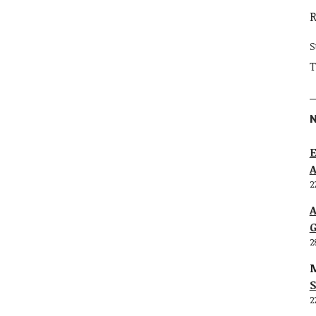
S
T
E
2
G
2
M
S
2