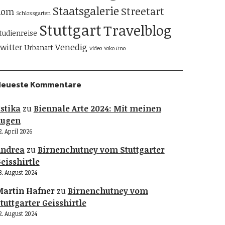
Staatsgalerie
Streetart
Rom
Schlossgarten
Stuttgart
Travelblog
tudienreise
Venedig
witter
Urbanart
Video
Yoko Ono
Neueste Kommentare
stika
zu
Biennale Arte 2024: Mit meinen
Augen
2. April 2026
Andrea
zu
Birnenchutney vom Stuttgarter
eisshirtle
8. August 2024
artin Hafner
zu
Birnenchutney vom
tuttgarter Geisshirtle
2. August 2024