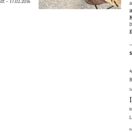
t – 17.02.2016
a
K
D
E
S
A
B
f
K
L
P