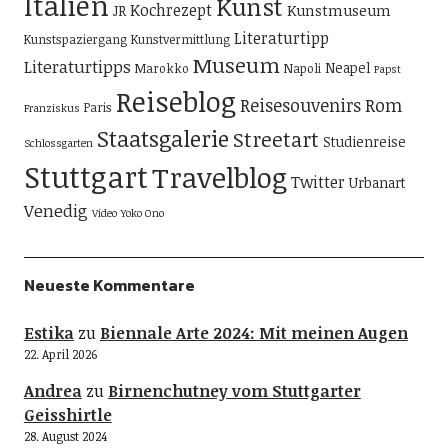
Italien
Kunst
Kochrezept
Kunstmuseum
JR
Literaturtipp
Kunstspaziergang
Kunstvermittlung
Museum
Literaturtipps
Neapel
Marokko
Napoli
Papst
Reiseblog
Reisesouvenirs
Rom
Paris
Franziskus
Staatsgalerie
Streetart
Studienreise
Schlossgarten
Stuttgart
Travelblog
Twitter
Urbanart
Venedig
Video
Yoko Ono
Neueste Kommentare
Estika
zu
Biennale Arte 2024: Mit meinen Augen
22. April 2026
Andrea
zu
Birnenchutney vom Stuttgarter
Geisshirtle
28. August 2024