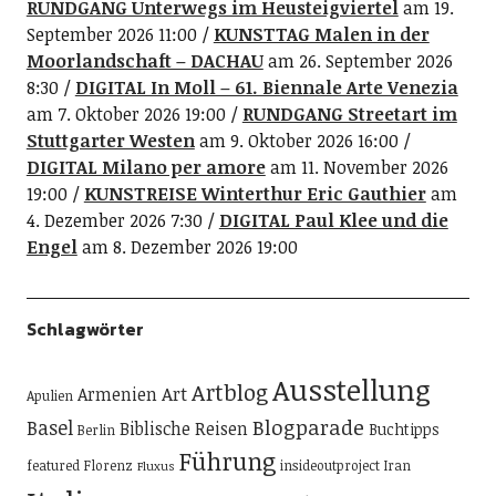
RUNDGANG Unterwegs im Heusteigviertel
am 19.
September 2026 11:00
KUNSTTAG Malen in der
Moorlandschaft – DACHAU
am 26. September 2026
8:30
DIGITAL In Moll – 61. Biennale Arte Venezia
am 7. Oktober 2026 19:00
RUNDGANG Streetart im
Stuttgarter Westen
am 9. Oktober 2026 16:00
DIGITAL Milano per amore
am 11. November 2026
19:00
KUNSTREISE Winterthur Eric Gauthier
am
4. Dezember 2026 7:30
DIGITAL Paul Klee und die
Engel
am 8. Dezember 2026 19:00
Schlagwörter
Ausstellung
Artblog
Art
Armenien
Apulien
Blogparade
Basel
Biblische Reisen
Buchtipps
Berlin
Führung
featured
Florenz
insideoutproject
Iran
Fluxus