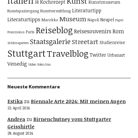
Italien
Kunst
Kochrezept
Kunstmuseum
JR
Literaturtipp
Kunstspaziergang
Kunstvermittlung
Museum
Literaturtipps
Neapel
Marokko
Napoli
Papst
Reiseblog
Reisesouvenirs
Rom
Paris
Franziskus
Staatsgalerie
Streetart
Studienreise
Schlossgarten
Stuttgart
Travelblog
Twitter
Urbanart
Venedig
Video
Yoko Ono
Neueste Kommentare
Estika
zu
Biennale Arte 2024: Mit meinen Augen
22. April 2026
Andrea
zu
Birnenchutney vom Stuttgarter
Geisshirtle
28. August 2024