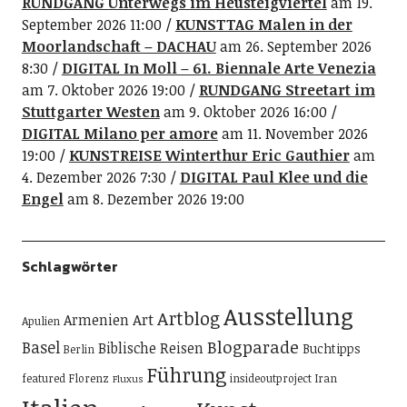
RUNDGANG Unterwegs im Heusteigviertel
am 19.
September 2026 11:00
KUNSTTAG Malen in der
Moorlandschaft – DACHAU
am 26. September 2026
8:30
DIGITAL In Moll – 61. Biennale Arte Venezia
am 7. Oktober 2026 19:00
RUNDGANG Streetart im
Stuttgarter Westen
am 9. Oktober 2026 16:00
DIGITAL Milano per amore
am 11. November 2026
19:00
KUNSTREISE Winterthur Eric Gauthier
am
4. Dezember 2026 7:30
DIGITAL Paul Klee und die
Engel
am 8. Dezember 2026 19:00
Schlagwörter
Ausstellung
Artblog
Art
Armenien
Apulien
Blogparade
Basel
Biblische Reisen
Buchtipps
Berlin
Führung
featured
Florenz
insideoutproject
Iran
Fluxus