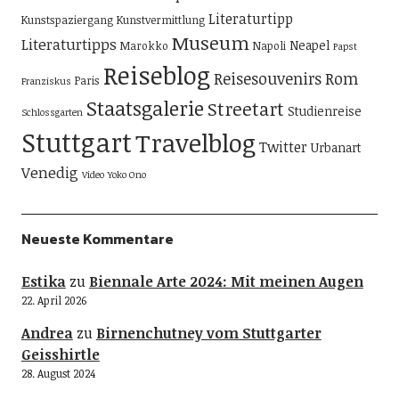
Literaturtipp
Kunstspaziergang
Kunstvermittlung
Museum
Literaturtipps
Neapel
Marokko
Napoli
Papst
Reiseblog
Reisesouvenirs
Rom
Paris
Franziskus
Staatsgalerie
Streetart
Studienreise
Schlossgarten
Stuttgart
Travelblog
Twitter
Urbanart
Venedig
Video
Yoko Ono
Neueste Kommentare
Estika
zu
Biennale Arte 2024: Mit meinen Augen
22. April 2026
Andrea
zu
Birnenchutney vom Stuttgarter
Geisshirtle
28. August 2024