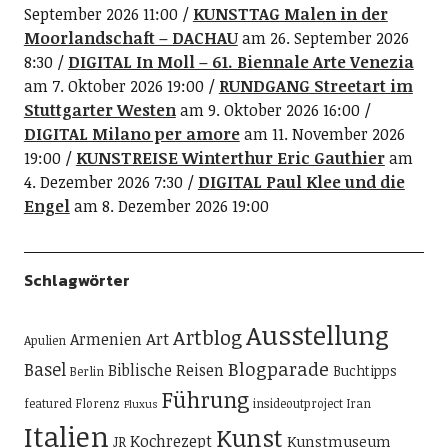
September 2026 11:00
KUNSTTAG Malen in der
Moorlandschaft – DACHAU
am 26. September 2026
8:30
DIGITAL In Moll – 61. Biennale Arte Venezia
am 7. Oktober 2026 19:00
RUNDGANG Streetart im
Stuttgarter Westen
am 9. Oktober 2026 16:00
DIGITAL Milano per amore
am 11. November 2026
19:00
KUNSTREISE Winterthur Eric Gauthier
am
4. Dezember 2026 7:30
DIGITAL Paul Klee und die
Engel
am 8. Dezember 2026 19:00
Schlagwörter
Ausstellung
Artblog
Art
Armenien
Apulien
Blogparade
Basel
Biblische Reisen
Buchtipps
Berlin
Führung
featured
Florenz
insideoutproject
Iran
Fluxus
Italien
Kunst
Kochrezept
Kunstmuseum
JR