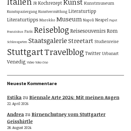
Italien
Kunst
Kochrezept
Kunstmuseum
JR
Literaturtipp
Kunstspaziergang
Kunstvermittlung
Museum
Literaturtipps
Neapel
Marokko
Napoli
Papst
Reiseblog
Reisesouvenirs
Rom
Paris
Franziskus
Staatsgalerie
Streetart
Studienreise
Schlossgarten
Stuttgart
Travelblog
Twitter
Urbanart
Venedig
Video
Yoko Ono
Neueste Kommentare
Estika
zu
Biennale Arte 2024: Mit meinen Augen
22. April 2026
Andrea
zu
Birnenchutney vom Stuttgarter
Geisshirtle
28. August 2024