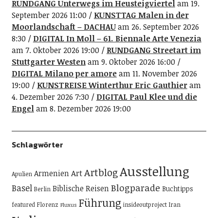
RUNDGANG Unterwegs im Heusteigviertel
am 19.
September 2026 11:00
KUNSTTAG Malen in der
Moorlandschaft – DACHAU
am 26. September 2026
8:30
DIGITAL In Moll – 61. Biennale Arte Venezia
am 7. Oktober 2026 19:00
RUNDGANG Streetart im
Stuttgarter Westen
am 9. Oktober 2026 16:00
DIGITAL Milano per amore
am 11. November 2026
19:00
KUNSTREISE Winterthur Eric Gauthier
am
4. Dezember 2026 7:30
DIGITAL Paul Klee und die
Engel
am 8. Dezember 2026 19:00
Schlagwörter
Ausstellung
Artblog
Art
Armenien
Apulien
Blogparade
Basel
Biblische Reisen
Buchtipps
Berlin
Führung
featured
Florenz
insideoutproject
Iran
Fluxus