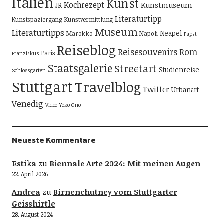
Italien
Kunst
Kochrezept
Kunstmuseum
JR
Literaturtipp
Kunstspaziergang
Kunstvermittlung
Museum
Literaturtipps
Neapel
Marokko
Napoli
Papst
Reiseblog
Reisesouvenirs
Rom
Paris
Franziskus
Staatsgalerie
Streetart
Studienreise
Schlossgarten
Stuttgart
Travelblog
Twitter
Urbanart
Venedig
Video
Yoko Ono
Neueste Kommentare
Estika
zu
Biennale Arte 2024: Mit meinen Augen
22. April 2026
Andrea
zu
Birnenchutney vom Stuttgarter
Geisshirtle
28. August 2024