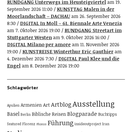
RUNDGANG Unterwegs im Heusteigviertel
am 19.
September 2026 11:00
KUNSTTAG Malen in der
Moorlandschaft – DACHAU
am 26. September 2026
8:30
DIGITAL In Moll – 61. Biennale Arte Venezia
am 7. Oktober 2026 19:00
RUNDGANG Streetart im
Stuttgarter Westen
am 9. Oktober 2026 16:00
DIGITAL Milano per amore
am 11. November 2026
19:00
KUNSTREISE Winterthur Eric Gauthier
am
4. Dezember 2026 7:30
DIGITAL Paul Klee und die
Engel
am 8. Dezember 2026 19:00
Schlagwörter
Ausstellung
Artblog
Art
Armenien
Apulien
Blogparade
Basel
Biblische Reisen
Buchtipps
Berlin
Führung
featured
Florenz
insideoutproject
Iran
Fluxus