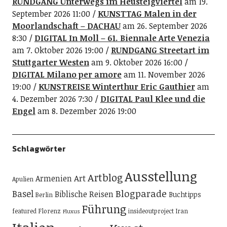
RUNDGANG Unterwegs im Heusteigviertel
am 19.
September 2026 11:00
KUNSTTAG Malen in der
Moorlandschaft – DACHAU
am 26. September 2026
8:30
DIGITAL In Moll – 61. Biennale Arte Venezia
am 7. Oktober 2026 19:00
RUNDGANG Streetart im
Stuttgarter Westen
am 9. Oktober 2026 16:00
DIGITAL Milano per amore
am 11. November 2026
19:00
KUNSTREISE Winterthur Eric Gauthier
am
4. Dezember 2026 7:30
DIGITAL Paul Klee und die
Engel
am 8. Dezember 2026 19:00
Schlagwörter
Ausstellung
Artblog
Art
Armenien
Apulien
Blogparade
Basel
Biblische Reisen
Buchtipps
Berlin
Führung
featured
Florenz
insideoutproject
Iran
Fluxus