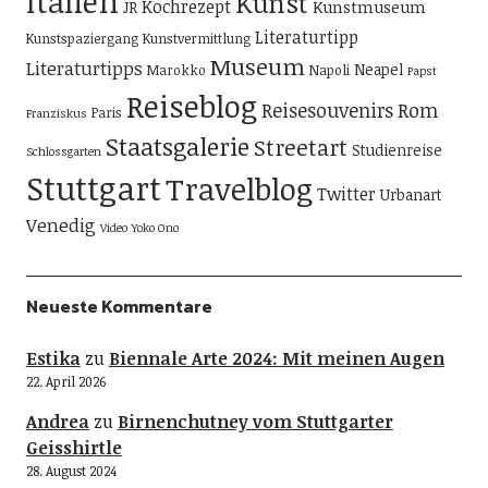
Italien
Kunst
Kochrezept
Kunstmuseum
JR
Literaturtipp
Kunstspaziergang
Kunstvermittlung
Museum
Literaturtipps
Neapel
Marokko
Napoli
Papst
Reiseblog
Reisesouvenirs
Rom
Paris
Franziskus
Staatsgalerie
Streetart
Studienreise
Schlossgarten
Stuttgart
Travelblog
Twitter
Urbanart
Venedig
Video
Yoko Ono
Neueste Kommentare
Estika
zu
Biennale Arte 2024: Mit meinen Augen
22. April 2026
Andrea
zu
Birnenchutney vom Stuttgarter
Geisshirtle
28. August 2024