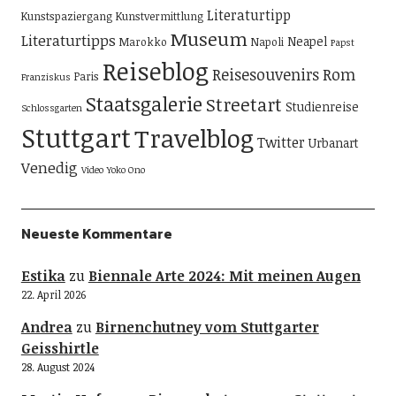
Literaturtipp
Kunstspaziergang
Kunstvermittlung
Museum
Literaturtipps
Neapel
Marokko
Napoli
Papst
Reiseblog
Reisesouvenirs
Rom
Paris
Franziskus
Staatsgalerie
Streetart
Studienreise
Schlossgarten
Stuttgart
Travelblog
Twitter
Urbanart
Venedig
Video
Yoko Ono
Neueste Kommentare
Estika
zu
Biennale Arte 2024: Mit meinen Augen
22. April 2026
Andrea
zu
Birnenchutney vom Stuttgarter
Geisshirtle
28. August 2024