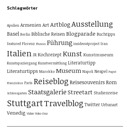
Schlagwörter
Ausstellung
Artblog
Art
Armenien
Apulien
Blogparade
Basel
Biblische Reisen
Buchtipps
Berlin
Führung
featured
Florenz
insideoutproject
Iran
Fluxus
Italien
Kunst
Kochrezept
Kunstmuseum
JR
Literaturtipp
Kunstspaziergang
Kunstvermittlung
Museum
Literaturtipps
Neapel
Marokko
Napoli
Papst
Reiseblog
Reisesouvenirs
Rom
Paris
Franziskus
Staatsgalerie
Streetart
Studienreise
Schlossgarten
Stuttgart
Travelblog
Twitter
Urbanart
Venedig
Video
Yoko Ono