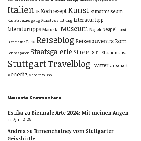
Italien
Kunst
Kochrezept
Kunstmuseum
JR
Literaturtipp
Kunstspaziergang
Kunstvermittlung
Museum
Literaturtipps
Neapel
Marokko
Napoli
Papst
Reiseblog
Reisesouvenirs
Rom
Paris
Franziskus
Staatsgalerie
Streetart
Studienreise
Schlossgarten
Stuttgart
Travelblog
Twitter
Urbanart
Venedig
Video
Yoko Ono
Neueste Kommentare
Estika
zu
Biennale Arte 2024: Mit meinen Augen
22. April 2026
Andrea
zu
Birnenchutney vom Stuttgarter
Geisshirtle