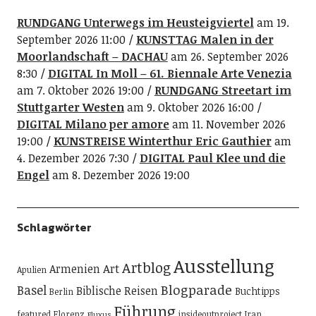
RUNDGANG Unterwegs im Heusteigviertel
am 19.
September 2026 11:00
KUNSTTAG Malen in der
Moorlandschaft – DACHAU
am 26. September 2026
8:30
DIGITAL In Moll – 61. Biennale Arte Venezia
am 7. Oktober 2026 19:00
RUNDGANG Streetart im
Stuttgarter Westen
am 9. Oktober 2026 16:00
DIGITAL Milano per amore
am 11. November 2026
19:00
KUNSTREISE Winterthur Eric Gauthier
am
4. Dezember 2026 7:30
DIGITAL Paul Klee und die
Engel
am 8. Dezember 2026 19:00
Schlagwörter
Ausstellung
Artblog
Art
Armenien
Apulien
Blogparade
Basel
Biblische Reisen
Buchtipps
Berlin
Führung
featured
Florenz
insideoutproject
Iran
Fluxus