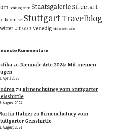
Staatsgalerie
Streetart
Rom
Schlossgarten
Stuttgart
Travelblog
tudienreise
Venedig
witter
Urbanart
Video
Yoko Ono
Neueste Kommentare
stika
zu
Biennale Arte 2024: Mit meinen
Augen
2. April 2026
Andrea
zu
Birnenchutney vom Stuttgarter
eisshirtle
8. August 2024
artin Hafner
zu
Birnenchutney vom
tuttgarter Geisshirtle
2. August 2024