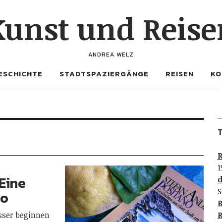
Kunst und Reise
ANDREA WELZ
ESCHICHTE
STADTSPAZIERGÄNGE
REISEN
KO
T
R
1
 Eine
d
S
no
B
sser beginnen
R