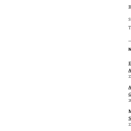
S
T
E
2
G
2
M
S
2