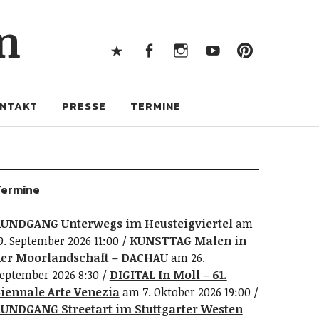
X
Facebook
Instagram
Youtube
Pintere
n
X
Facebook
Instagram
Youtube
Pinterest
NTAKT
PRESSE
TERMINE
ermine
UNDGANG Unterwegs im Heusteigviertel
am
9. September 2026 11:00
KUNSTTAG Malen in
er Moorlandschaft – DACHAU
am 26.
eptember 2026 8:30
DIGITAL In Moll – 61.
iennale Arte Venezia
am 7. Oktober 2026 19:00
UNDGANG Streetart im Stuttgarter Westen