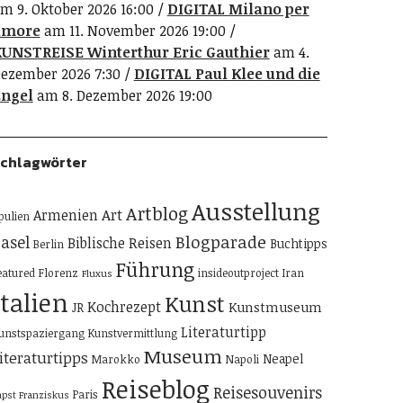
m 9. Oktober 2026 16:00
DIGITAL Milano per
amore
am 11. November 2026 19:00
UNSTREISE Winterthur Eric Gauthier
am 4.
ezember 2026 7:30
DIGITAL Paul Klee und die
ngel
am 8. Dezember 2026 19:00
chlagwörter
Ausstellung
Artblog
Art
Armenien
pulien
Blogparade
asel
Biblische Reisen
Buchtipps
Berlin
Führung
eatured
Florenz
insideoutproject
Iran
Fluxus
Italien
Kunst
Kochrezept
Kunstmuseum
JR
Literaturtipp
unstspaziergang
Kunstvermittlung
Museum
iteraturtipps
Neapel
Marokko
Napoli
Reiseblog
Reisesouvenirs
Paris
apst Franziskus