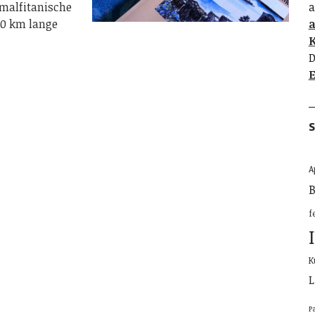
amalfitanische
a
50 km lange
K
D
E
S
A
B
f
K
L
P