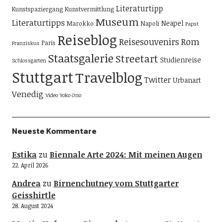
Literaturtipp
Kunstspaziergang
Kunstvermittlung
Museum
Literaturtipps
Neapel
Marokko
Napoli
Papst
Reiseblog
Reisesouvenirs
Rom
Paris
Franziskus
Staatsgalerie
Streetart
Studienreise
Schlossgarten
Stuttgart
Travelblog
Twitter
Urbanart
Venedig
Video
Yoko Ono
Neueste Kommentare
Estika
zu
Biennale Arte 2024: Mit meinen Augen
22. April 2026
Andrea
zu
Birnenchutney vom Stuttgarter
Geisshirtle
28. August 2024