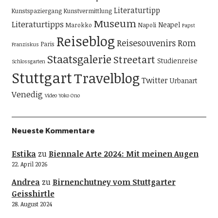
Literaturtipp
Kunstspaziergang
Kunstvermittlung
Museum
Literaturtipps
Neapel
Marokko
Napoli
Papst
Reiseblog
Reisesouvenirs
Rom
Paris
Franziskus
Staatsgalerie
Streetart
Studienreise
Schlossgarten
Stuttgart
Travelblog
Twitter
Urbanart
Venedig
Video
Yoko Ono
Neueste Kommentare
Estika
zu
Biennale Arte 2024: Mit meinen Augen
22. April 2026
Andrea
zu
Birnenchutney vom Stuttgarter
Geisshirtle
28. August 2024