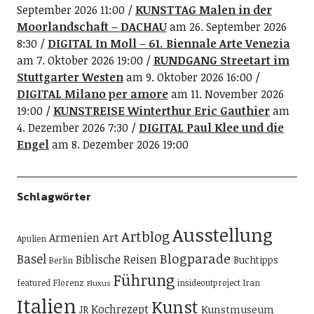
September 2026 11:00
KUNSTTAG Malen in der
Moorlandschaft – DACHAU
am 26. September 2026
8:30
DIGITAL In Moll – 61. Biennale Arte Venezia
am 7. Oktober 2026 19:00
RUNDGANG Streetart im
Stuttgarter Westen
am 9. Oktober 2026 16:00
DIGITAL Milano per amore
am 11. November 2026
19:00
KUNSTREISE Winterthur Eric Gauthier
am
4. Dezember 2026 7:30
DIGITAL Paul Klee und die
Engel
am 8. Dezember 2026 19:00
Schlagwörter
Ausstellung
Artblog
Art
Armenien
Apulien
Blogparade
Basel
Biblische Reisen
Buchtipps
Berlin
Führung
featured
Florenz
insideoutproject
Iran
Fluxus
Italien
Kunst
Kochrezept
Kunstmuseum
JR