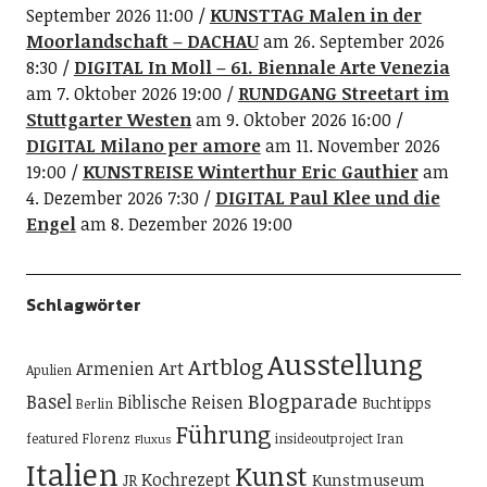
September 2026 11:00
KUNSTTAG Malen in der
Moorlandschaft – DACHAU
am 26. September 2026
8:30
DIGITAL In Moll – 61. Biennale Arte Venezia
am 7. Oktober 2026 19:00
RUNDGANG Streetart im
Stuttgarter Westen
am 9. Oktober 2026 16:00
DIGITAL Milano per amore
am 11. November 2026
19:00
KUNSTREISE Winterthur Eric Gauthier
am
4. Dezember 2026 7:30
DIGITAL Paul Klee und die
Engel
am 8. Dezember 2026 19:00
Schlagwörter
Ausstellung
Artblog
Art
Armenien
Apulien
Blogparade
Basel
Biblische Reisen
Buchtipps
Berlin
Führung
featured
Florenz
insideoutproject
Iran
Fluxus
Italien
Kunst
Kochrezept
Kunstmuseum
JR