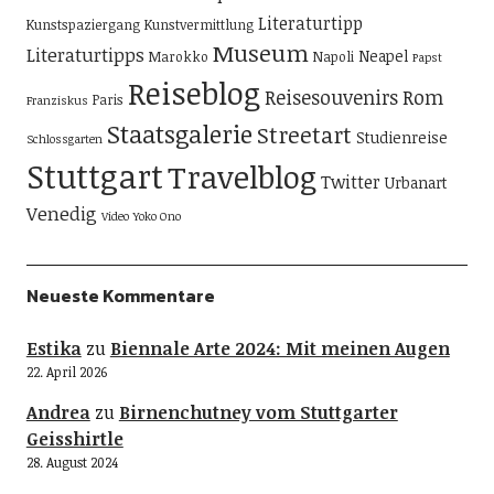
Literaturtipp
Kunstspaziergang
Kunstvermittlung
Museum
Literaturtipps
Neapel
Marokko
Napoli
Papst
Reiseblog
Reisesouvenirs
Rom
Paris
Franziskus
Staatsgalerie
Streetart
Studienreise
Schlossgarten
Stuttgart
Travelblog
Twitter
Urbanart
Venedig
Video
Yoko Ono
Neueste Kommentare
Estika
zu
Biennale Arte 2024: Mit meinen Augen
22. April 2026
Andrea
zu
Birnenchutney vom Stuttgarter
Geisshirtle
28. August 2024