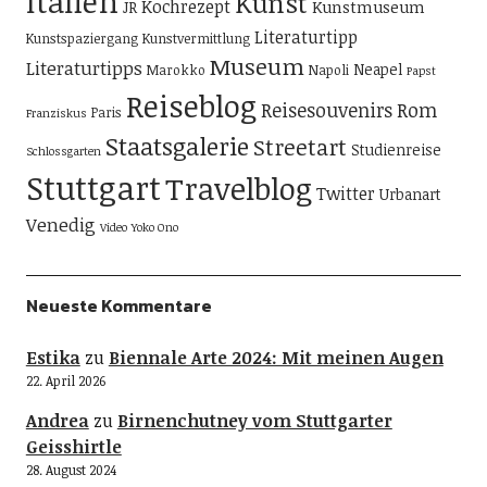
Italien
Kunst
Kochrezept
Kunstmuseum
JR
Literaturtipp
Kunstspaziergang
Kunstvermittlung
Museum
Literaturtipps
Neapel
Marokko
Napoli
Papst
Reiseblog
Reisesouvenirs
Rom
Paris
Franziskus
Staatsgalerie
Streetart
Studienreise
Schlossgarten
Stuttgart
Travelblog
Twitter
Urbanart
Venedig
Video
Yoko Ono
Neueste Kommentare
Estika
zu
Biennale Arte 2024: Mit meinen Augen
22. April 2026
Andrea
zu
Birnenchutney vom Stuttgarter
Geisshirtle
28. August 2024