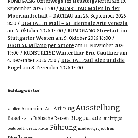
RUNDGANG Unterwegs im Heusteigviertel
am 19.
September 2026 11:00
KUNSTTAG Malen in der
Moorlandschaft – DACHAU
am 26. September 2026
8:30
DIGITAL In Moll – 61. Biennale Arte Venezia
am 7. Oktober 2026 19:00
RUNDGANG Streetart im
Stuttgarter Westen
am 9. Oktober 2026 16:00
DIGITAL Milano per amore
am 11. November 2026
19:00
KUNSTREISE Winterthur Eric Gauthier
am
4. Dezember 2026 7:30
DIGITAL Paul Klee und die
Engel
am 8. Dezember 2026 19:00
Schlagwörter
Ausstellung
Artblog
Art
Armenien
Apulien
Blogparade
Basel
Biblische Reisen
Buchtipps
Berlin
Führung
featured
Florenz
insideoutproject
Iran
Fluxus