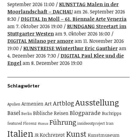
September 2026 11:00
KUNSTTAG Malen in der
Moorlandschaft – DACHAU
am 26. September 2026
8:30
DIGITAL In Moll – 61. Biennale Arte Venezia
am 7. Oktober 2026 19:00
RUNDGANG Streetart im
Stuttgarter Westen
am 9. Oktober 2026 16:00
DIGITAL Milano per amore
am 11. November 2026
19:00
KUNSTREISE Winterthur Eric Gauthier
am
4. Dezember 2026 7:30
DIGITAL Paul Klee und die
Engel
am 8. Dezember 2026 19:00
Schlagwörter
Ausstellung
Artblog
Art
Armenien
Apulien
Blogparade
Basel
Biblische Reisen
Buchtipps
Berlin
Führung
featured
Florenz
insideoutproject
Iran
Fluxus
Italien
Kunst
Kochrezept
Kunstmuseum
JR