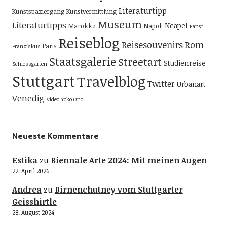
Literaturtipp
Kunstspaziergang
Kunstvermittlung
Museum
Literaturtipps
Neapel
Marokko
Napoli
Papst
Reiseblog
Reisesouvenirs
Rom
Paris
Franziskus
Staatsgalerie
Streetart
Studienreise
Schlossgarten
Stuttgart
Travelblog
Twitter
Urbanart
Venedig
Video
Yoko Ono
Neueste Kommentare
Estika
zu
Biennale Arte 2024: Mit meinen Augen
22. April 2026
Andrea
zu
Birnenchutney vom Stuttgarter
Geisshirtle
28. August 2024