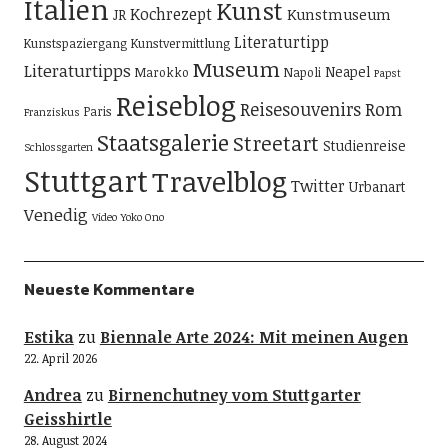
Italien
Kunst
Kochrezept
Kunstmuseum
JR
Literaturtipp
Kunstspaziergang
Kunstvermittlung
Museum
Literaturtipps
Neapel
Marokko
Napoli
Papst
Reiseblog
Reisesouvenirs
Rom
Paris
Franziskus
Staatsgalerie
Streetart
Studienreise
Schlossgarten
Stuttgart
Travelblog
Twitter
Urbanart
Venedig
Video
Yoko Ono
Neueste Kommentare
Estika
zu
Biennale Arte 2024: Mit meinen Augen
22. April 2026
Andrea
zu
Birnenchutney vom Stuttgarter
Geisshirtle
28. August 2024