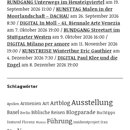
RUNDGANG Unterwegs im Heusteigviertel
am 19.
September 2026 11:00
KUNSTTAG Malen in der
Moorlandschaft – DACHAU
am 26. September 2026
8:30
DIGITAL In Moll – 61. Biennale Arte Venezia
am 7. Oktober 2026 19:00
RUNDGANG Streetart im
Stuttgarter Westen
am 9. Oktober 2026 16:00
DIGITAL Milano per amore
am 11. November 2026
19:00
KUNSTREISE Winterthur Eric Gauthier
am
4. Dezember 2026 7:30
DIGITAL Paul Klee und die
Engel
am 8. Dezember 2026 19:00
Schlagwörter
Ausstellung
Artblog
Art
Armenien
Apulien
Blogparade
Basel
Biblische Reisen
Buchtipps
Berlin
Führung
featured
Florenz
insideoutproject
Iran
Fluxus