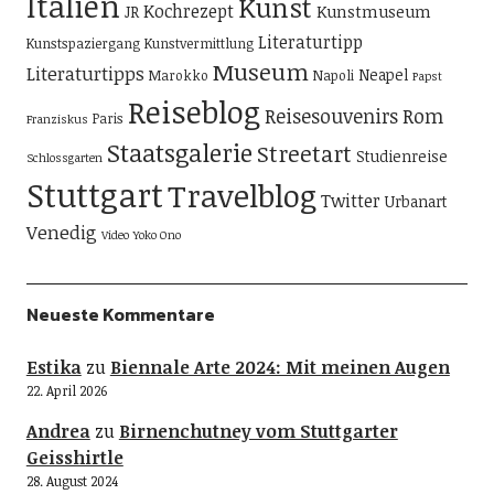
Italien
Kunst
Kochrezept
Kunstmuseum
JR
Literaturtipp
Kunstspaziergang
Kunstvermittlung
Museum
Literaturtipps
Neapel
Marokko
Napoli
Papst
Reiseblog
Reisesouvenirs
Rom
Paris
Franziskus
Staatsgalerie
Streetart
Studienreise
Schlossgarten
Stuttgart
Travelblog
Twitter
Urbanart
Venedig
Video
Yoko Ono
Neueste Kommentare
Estika
zu
Biennale Arte 2024: Mit meinen Augen
22. April 2026
Andrea
zu
Birnenchutney vom Stuttgarter
Geisshirtle
28. August 2024