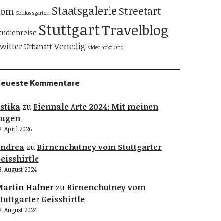
Staatsgalerie
Streetart
Rom
Schlossgarten
Stuttgart
Travelblog
tudienreise
Venedig
witter
Urbanart
Video
Yoko Ono
Neueste Kommentare
stika
zu
Biennale Arte 2024: Mit meinen
Augen
2. April 2026
Andrea
zu
Birnenchutney vom Stuttgarter
eisshirtle
8. August 2024
artin Hafner
zu
Birnenchutney vom
tuttgarter Geisshirtle
2. August 2024