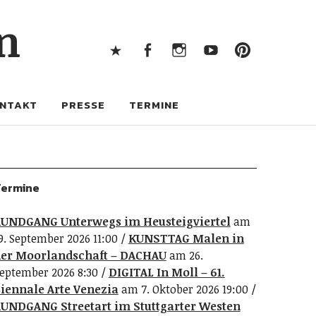
X
Facebook
Instagram
Youtube
Pintere
n
X
Facebook
Instagram
Youtube
Pinterest
NTAKT
PRESSE
TERMINE
ermine
UNDGANG Unterwegs im Heusteigviertel
am
9. September 2026 11:00
KUNSTTAG Malen in
er Moorlandschaft – DACHAU
am 26.
eptember 2026 8:30
DIGITAL In Moll – 61.
iennale Arte Venezia
am 7. Oktober 2026 19:00
UNDGANG Streetart im Stuttgarter Westen