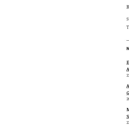
S
T
E
2
G
2
M
S
2