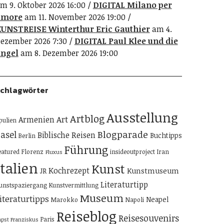
m 9. Oktober 2026 16:00
DIGITAL Milano per
amore
am 11. November 2026 19:00
UNSTREISE Winterthur Eric Gauthier
am 4.
ezember 2026 7:30
DIGITAL Paul Klee und die
ngel
am 8. Dezember 2026 19:00
chlagwörter
Ausstellung
Artblog
Art
Armenien
pulien
Blogparade
asel
Biblische Reisen
Buchtipps
Berlin
Führung
eatured
Florenz
insideoutproject
Iran
Fluxus
Italien
Kunst
Kochrezept
Kunstmuseum
JR
Literaturtipp
unstspaziergang
Kunstvermittlung
Museum
iteraturtipps
Neapel
Marokko
Napoli
Reiseblog
Reisesouvenirs
Paris
apst Franziskus