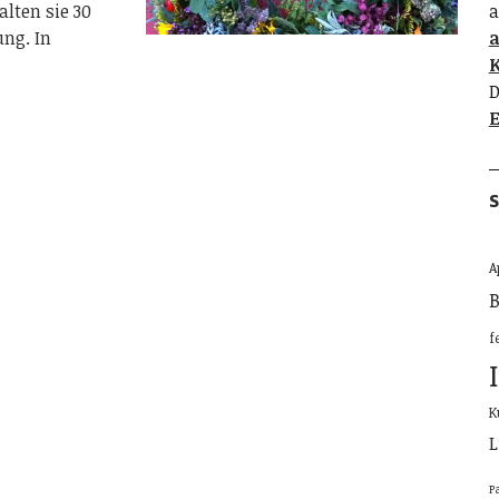
lten sie 30
a
ung. In
K
D
E
S
A
B
f
K
L
P