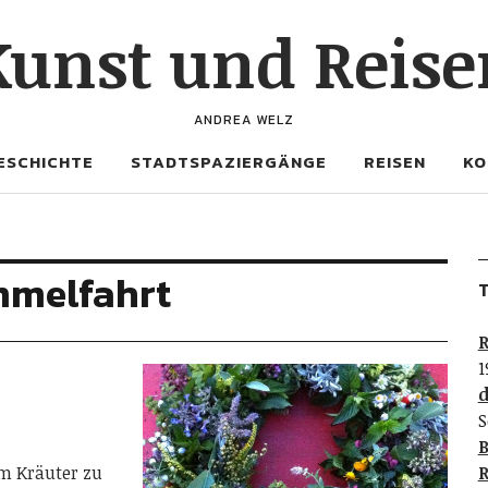
Kunst und Reise
ANDREA WELZ
ESCHICHTE
STADTSPAZIERGÄNGE
REISEN
KO
mmelfahrt
T
R
1
d
S
B
um Kräuter zu
R