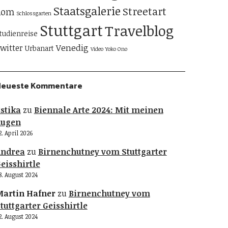
Staatsgalerie
Streetart
Rom
Schlossgarten
Stuttgart
Travelblog
tudienreise
Venedig
witter
Urbanart
Video
Yoko Ono
Neueste Kommentare
stika
zu
Biennale Arte 2024: Mit meinen
Augen
2. April 2026
Andrea
zu
Birnenchutney vom Stuttgarter
eisshirtle
8. August 2024
artin Hafner
zu
Birnenchutney vom
tuttgarter Geisshirtle
2. August 2024