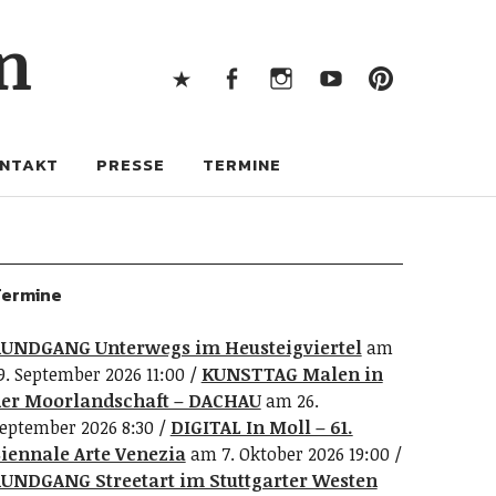
X
Facebook
Instagram
Youtube
Pintere
n
X
Facebook
Instagram
Youtube
Pinterest
NTAKT
PRESSE
TERMINE
ermine
UNDGANG Unterwegs im Heusteigviertel
am
9. September 2026 11:00
KUNSTTAG Malen in
er Moorlandschaft – DACHAU
am 26.
eptember 2026 8:30
DIGITAL In Moll – 61.
iennale Arte Venezia
am 7. Oktober 2026 19:00
UNDGANG Streetart im Stuttgarter Westen