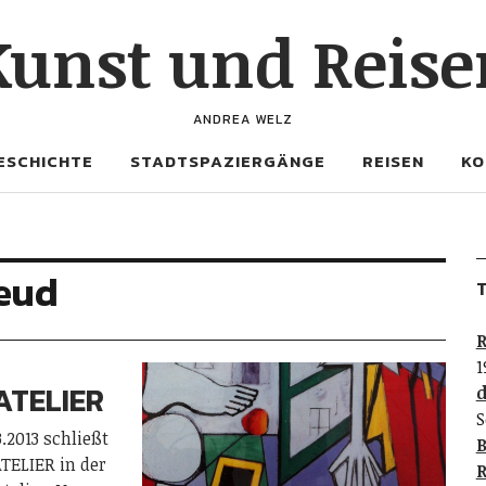
Kunst und Reise
ANDREA WELZ
ESCHICHTE
STADTSPAZIERGÄNGE
REISEN
KO
reud
T
R
1
ATELIER
d
S
.2013 schließt
B
TELIER in der
R