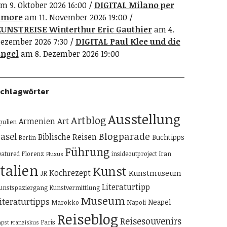
m 9. Oktober 2026 16:00
DIGITAL Milano per
amore
am 11. November 2026 19:00
UNSTREISE Winterthur Eric Gauthier
am 4.
ezember 2026 7:30
DIGITAL Paul Klee und die
ngel
am 8. Dezember 2026 19:00
chlagwörter
Ausstellung
Artblog
Art
Armenien
pulien
Blogparade
asel
Biblische Reisen
Buchtipps
Berlin
Führung
eatured
Florenz
insideoutproject
Iran
Fluxus
Italien
Kunst
Kochrezept
Kunstmuseum
JR
Literaturtipp
unstspaziergang
Kunstvermittlung
Museum
iteraturtipps
Neapel
Marokko
Napoli
Reiseblog
Reisesouvenirs
Paris
apst Franziskus