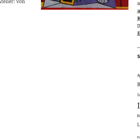
telier: Von
a
K
D
E
S
A
B
f
K
L
P