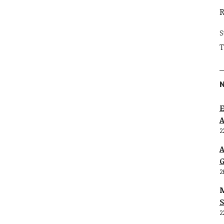
S
T
E
2
G
2
M
S
2