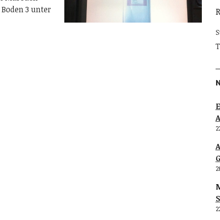
 Boden 3 unter
S
T
E
2
G
2
M
S
2