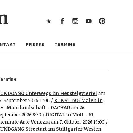
X
Facebook
Instagram
Youtube
Pintere
n
X
Facebook
Instagram
Youtube
Pinterest
NTAKT
PRESSE
TERMINE
ermine
UNDGANG Unterwegs im Heusteigviertel
am
9. September 2026 11:00
KUNSTTAG Malen in
er Moorlandschaft – DACHAU
am 26.
eptember 2026 8:30
DIGITAL In Moll – 61.
iennale Arte Venezia
am 7. Oktober 2026 19:00
UNDGANG Streetart im Stuttgarter Westen