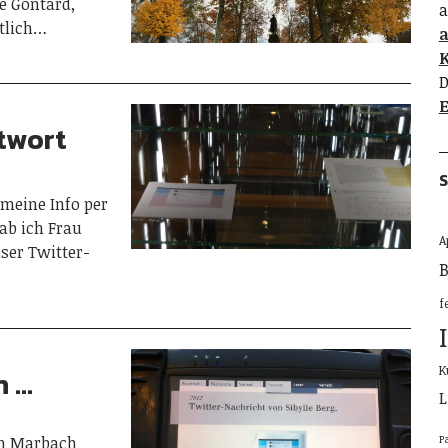
e Gontard,
a
utlich…
K
D
E
twort
S
 meine Info per
ab ich Frau
A
ser Twitter-
B
f
K
h …
L
P
in Marbach