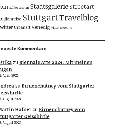
Staatsgalerie
Streetart
Rom
Schlossgarten
Stuttgart
Travelblog
tudienreise
Venedig
witter
Urbanart
Video
Yoko Ono
Neueste Kommentare
stika
zu
Biennale Arte 2024: Mit meinen
Augen
2. April 2026
Andrea
zu
Birnenchutney vom Stuttgarter
eisshirtle
8. August 2024
artin Hafner
zu
Birnenchutney vom
tuttgarter Geisshirtle
2. August 2024