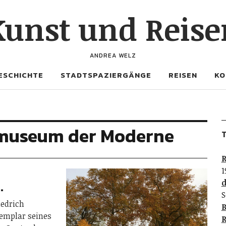
Kunst und Reise
ANDREA WELZ
ESCHICHTE
STADTSPAZIERGÄNGE
REISEN
KO
rmuseum der Moderne
T
R
1
…
d
S
iedrich
B
xemplar seines
R