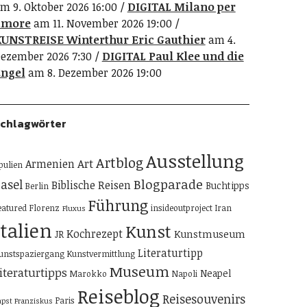
m 9. Oktober 2026 16:00
DIGITAL Milano per
amore
am 11. November 2026 19:00
UNSTREISE Winterthur Eric Gauthier
am 4.
ezember 2026 7:30
DIGITAL Paul Klee und die
ngel
am 8. Dezember 2026 19:00
chlagwörter
Ausstellung
Artblog
Art
Armenien
pulien
Blogparade
asel
Biblische Reisen
Buchtipps
Berlin
Führung
eatured
Florenz
insideoutproject
Iran
Fluxus
Italien
Kunst
Kochrezept
Kunstmuseum
JR
Literaturtipp
unstspaziergang
Kunstvermittlung
Museum
iteraturtipps
Neapel
Marokko
Napoli
Reiseblog
Reisesouvenirs
Paris
apst Franziskus