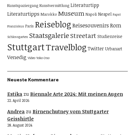
Literaturtipp
Kunstspaziergang
Kunstvermittlung
Museum
Literaturtipps
Neapel
Marokko
Napoli
Papst
Reiseblog
Reisesouvenirs
Rom
Paris
Franziskus
Staatsgalerie
Streetart
Studienreise
Schlossgarten
Stuttgart
Travelblog
Twitter
Urbanart
Venedig
Video
Yoko Ono
Neueste Kommentare
Estika
zu
Biennale Arte 2024: Mit meinen Augen
22. April 2026
Andrea
zu
Birnenchutney vom Stuttgarter
Geisshirtle
28. August 2024