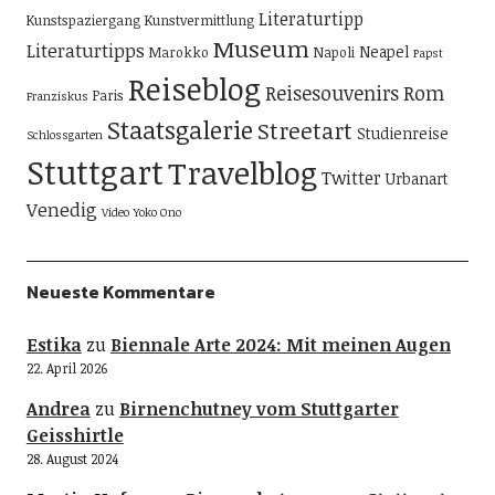
Literaturtipp
Kunstspaziergang
Kunstvermittlung
Museum
Literaturtipps
Neapel
Marokko
Napoli
Papst
Reiseblog
Reisesouvenirs
Rom
Paris
Franziskus
Staatsgalerie
Streetart
Studienreise
Schlossgarten
Stuttgart
Travelblog
Twitter
Urbanart
Venedig
Video
Yoko Ono
Neueste Kommentare
Estika
zu
Biennale Arte 2024: Mit meinen Augen
22. April 2026
Andrea
zu
Birnenchutney vom Stuttgarter
Geisshirtle
28. August 2024