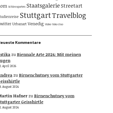
Staatsgalerie
Streetart
Rom
Schlossgarten
Stuttgart
Travelblog
tudienreise
Venedig
witter
Urbanart
Video
Yoko Ono
Neueste Kommentare
stika
zu
Biennale Arte 2024: Mit meinen
Augen
2. April 2026
Andrea
zu
Birnenchutney vom Stuttgarter
eisshirtle
8. August 2024
artin Hafner
zu
Birnenchutney vom
tuttgarter Geisshirtle
2. August 2024