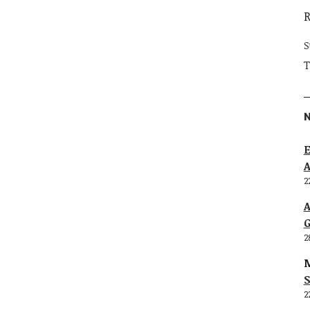
S
T
E
2
G
2
M
S
2