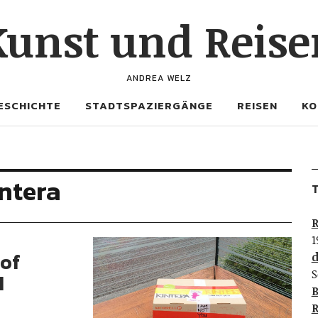
Kunst und Reise
ANDREA WELZ
ESCHICHTE
STADTSPAZIERGÄNGE
REISEN
KO
intera
T
R
1
tof
d
S
M
B
R