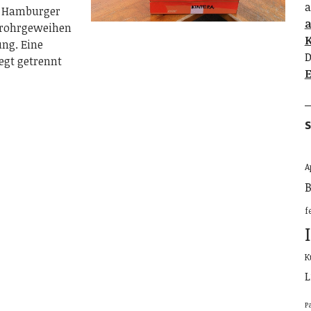
a
en Hamburger
lrohrgeweihen
K
ung. Eine
D
iegt getrennt
E
S
A
B
f
K
L
P