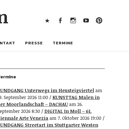
X
Facebook
Instagram
Youtube
Pintere
n
X
Facebook
Instagram
Youtube
Pinterest
NTAKT
PRESSE
TERMINE
ermine
UNDGANG Unterwegs im Heusteigviertel
am
9. September 2026 11:00
KUNSTTAG Malen in
er Moorlandschaft – DACHAU
am 26.
eptember 2026 8:30
DIGITAL In Moll – 61.
iennale Arte Venezia
am 7. Oktober 2026 19:00
UNDGANG Streetart im Stuttgarter Westen