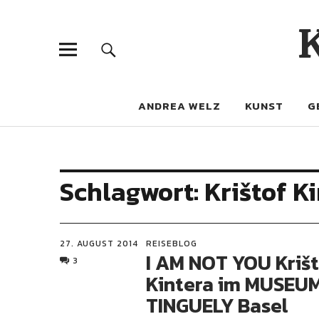
ANDREA WELZ
KUNST
G
Schlagwort:
Krištof K
27. AUGUST 2014
REISEBLOG
I AM NOT YOU Kriš
3
Kintera im MUSEU
TINGUELY Basel