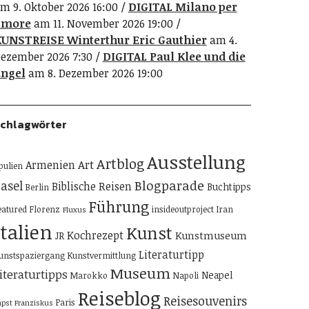
m 9. Oktober 2026 16:00
DIGITAL Milano per
amore
am 11. November 2026 19:00
UNSTREISE Winterthur Eric Gauthier
am 4.
ezember 2026 7:30
DIGITAL Paul Klee und die
ngel
am 8. Dezember 2026 19:00
chlagwörter
Ausstellung
Artblog
Art
Armenien
pulien
Blogparade
asel
Biblische Reisen
Buchtipps
Berlin
Führung
eatured
Florenz
insideoutproject
Iran
Fluxus
Italien
Kunst
Kochrezept
Kunstmuseum
JR
Literaturtipp
unstspaziergang
Kunstvermittlung
Museum
iteraturtipps
Neapel
Marokko
Napoli
Reiseblog
Reisesouvenirs
Paris
apst Franziskus