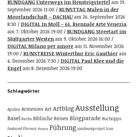
RUNDGANG Unterwegs im Heusteigviertel
am 19.
September 2026 11:00
KUNSTTAG Malen in der
Moorlandschaft – DACHAU
am 26. September 2026
8:30
DIGITAL In Moll – 61. Biennale Arte Venezia
am 7. Oktober 2026 19:00
RUNDGANG Streetart im
Stuttgarter Westen
am 9. Oktober 2026 16:00
DIGITAL Milano per amore
am 11. November 2026
19:00
KUNSTREISE Winterthur Eric Gauthier
am
4. Dezember 2026 7:30
DIGITAL Paul Klee und die
Engel
am 8. Dezember 2026 19:00
Schlagwörter
Ausstellung
Artblog
Art
Armenien
Apulien
Blogparade
Basel
Biblische Reisen
Buchtipps
Berlin
Führung
featured
Florenz
insideoutproject
Iran
Fluxus