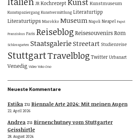
Italien
Kunst
Kochrezept
Kunstmuseum
JR
Literaturtipp
Kunstspaziergang
Kunstvermittlung
Museum
Literaturtipps
Neapel
Marokko
Napoli
Papst
Reiseblog
Reisesouvenirs
Rom
Paris
Franziskus
Staatsgalerie
Streetart
Studienreise
Schlossgarten
Stuttgart
Travelblog
Twitter
Urbanart
Venedig
Video
Yoko Ono
Neueste Kommentare
Estika
zu
Biennale Arte 2024: Mit meinen Augen
22. April 2026
Andrea
zu
Birnenchutney vom Stuttgarter
Geisshirtle
28. August 2024