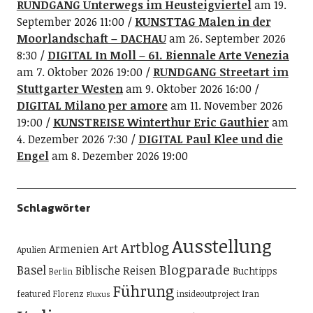
RUNDGANG Unterwegs im Heusteigviertel
am 19.
September 2026 11:00
KUNSTTAG Malen in der
Moorlandschaft – DACHAU
am 26. September 2026
8:30
DIGITAL In Moll – 61. Biennale Arte Venezia
am 7. Oktober 2026 19:00
RUNDGANG Streetart im
Stuttgarter Westen
am 9. Oktober 2026 16:00
DIGITAL Milano per amore
am 11. November 2026
19:00
KUNSTREISE Winterthur Eric Gauthier
am
4. Dezember 2026 7:30
DIGITAL Paul Klee und die
Engel
am 8. Dezember 2026 19:00
Schlagwörter
Ausstellung
Artblog
Art
Armenien
Apulien
Blogparade
Basel
Biblische Reisen
Buchtipps
Berlin
Führung
featured
Florenz
insideoutproject
Iran
Fluxus