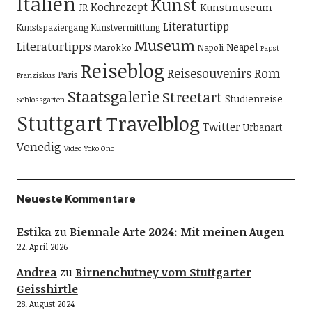
Italien
Kunst
Kochrezept
Kunstmuseum
JR
Literaturtipp
Kunstspaziergang
Kunstvermittlung
Museum
Literaturtipps
Neapel
Marokko
Napoli
Papst
Reiseblog
Reisesouvenirs
Rom
Paris
Franziskus
Staatsgalerie
Streetart
Studienreise
Schlossgarten
Stuttgart
Travelblog
Twitter
Urbanart
Venedig
Video
Yoko Ono
Neueste Kommentare
Estika
zu
Biennale Arte 2024: Mit meinen Augen
22. April 2026
Andrea
zu
Birnenchutney vom Stuttgarter
Geisshirtle
28. August 2024