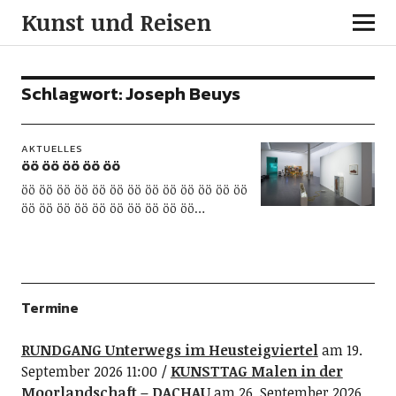
Kunst und Reisen
Schlagwort:
Joseph Beuys
AKTUELLES
öö öö öö öö öö
öö öö öö öö öö öö öö öö öö öö öö öö öö
öö öö öö öö öö öö öö öö öö öö…
Termine
RUNDGANG Unterwegs im Heusteigviertel
am 19.
September 2026 11:00
KUNSTTAG Malen in der
Moorlandschaft – DACHAU
am 26. September 2026