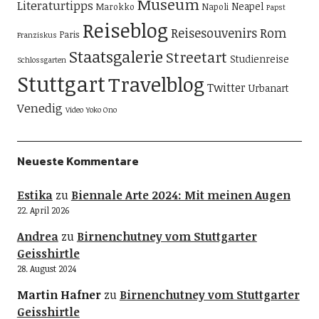
Museum
Literaturtipps
Neapel
Marokko
Napoli
Papst
Reiseblog
Reisesouvenirs
Rom
Paris
Franziskus
Staatsgalerie
Streetart
Studienreise
Schlossgarten
Stuttgart
Travelblog
Twitter
Urbanart
Venedig
Video
Yoko Ono
Neueste Kommentare
Estika
zu
Biennale Arte 2024: Mit meinen Augen
22. April 2026
Andrea
zu
Birnenchutney vom Stuttgarter
Geisshirtle
28. August 2024
Martin Hafner
zu
Birnenchutney vom Stuttgarter
Geisshirtle