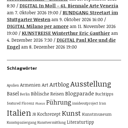
8:30
DIGITAL In Moll – 61. Biennale Arte Venezia
am 7. Oktober 2026 19:00
RUNDGANG Streetart im
Stuttgarter Westen
am 9. Oktober 2026 16:00
DIGITAL Milano per amore
am 11. November 2026
19:00
KUNSTREISE Winterthur Eric Gauthier
am
4. Dezember 2026 7:30
DIGITAL Paul Klee und die
Engel
am 8. Dezember 2026 19:00
Schlagwörter
Ausstellung
Artblog
Art
Armenien
Apulien
Blogparade
Basel
Biblische Reisen
Buchtipps
Berlin
Führung
featured
Florenz
insideoutproject
Iran
Fluxus
Italien
Kunst
Kochrezept
Kunstmuseum
JR
Literaturtipp
Kunstspaziergang
Kunstvermittlung