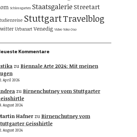
Staatsgalerie
Streetart
Rom
Schlossgarten
Stuttgart
Travelblog
tudienreise
Venedig
witter
Urbanart
Video
Yoko Ono
Neueste Kommentare
stika
zu
Biennale Arte 2024: Mit meinen
Augen
2. April 2026
Andrea
zu
Birnenchutney vom Stuttgarter
eisshirtle
8. August 2024
artin Hafner
zu
Birnenchutney vom
tuttgarter Geisshirtle
2. August 2024