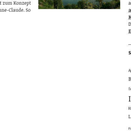
ört zum Konzept
a
nne-Claude. So
K
D
E
S
A
B
f
K
L
P