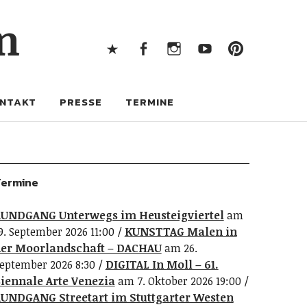
X
Facebook
Instagram
Youtube
Pintere
n
X
Facebook
Instagram
Youtube
Pinterest
NTAKT
PRESSE
TERMINE
ermine
UNDGANG Unterwegs im Heusteigviertel
am
9. September 2026 11:00
KUNSTTAG Malen in
er Moorlandschaft – DACHAU
am 26.
eptember 2026 8:30
DIGITAL In Moll – 61.
iennale Arte Venezia
am 7. Oktober 2026 19:00
UNDGANG Streetart im Stuttgarter Westen