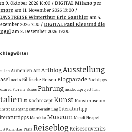
m 9. Oktober 2026 16:00
DIGITAL Milano per
amore
am 11. November 2026 19:00
UNSTREISE Winterthur Eric Gauthier
am 4.
ezember 2026 7:30
DIGITAL Paul Klee und die
ngel
am 8. Dezember 2026 19:00
chlagwörter
Ausstellung
Artblog
Art
Armenien
pulien
Blogparade
asel
Biblische Reisen
Buchtipps
Berlin
Führung
eatured
Florenz
insideoutproject
Iran
Fluxus
Italien
Kunst
Kochrezept
Kunstmuseum
JR
Literaturtipp
unstspaziergang
Kunstvermittlung
Museum
iteraturtipps
Neapel
Marokko
Napoli
Reiseblog
Reisesouvenirs
Paris
apst Franziskus