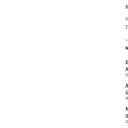
S
T
E
2
G
2
M
S
2