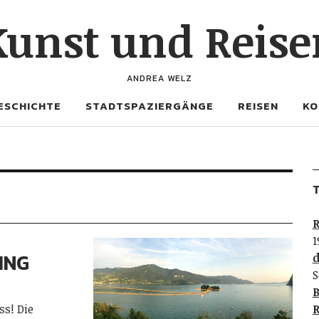
Kunst und Reise
ANDREA WELZ
ESCHICHTE
STADTSPAZIERGÄNGE
REISEN
KO
T
R
1
ING
d
S
B
ss! Die
R