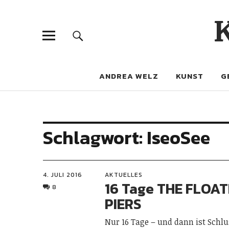
ANDREA WELZ
KUNST
G
Schlagwort:
IseoSee
4. JULI 2016
AKTUELLES
16 Tage THE FLOAT
8
PIERS
Nur 16 Tage – und dann ist Schlu