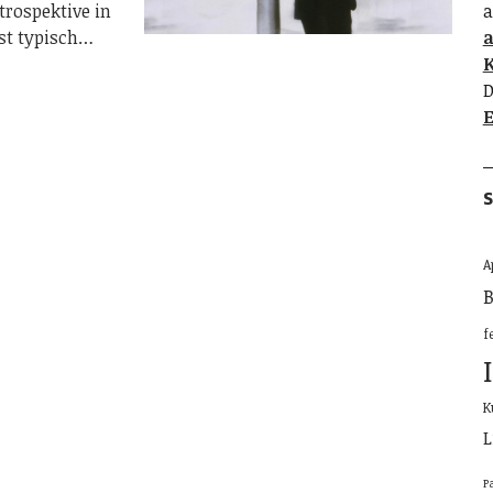
rospektive in
a
ist typisch…
K
D
E
S
A
B
f
K
L
P