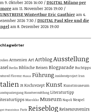
m 9. Oktober 2026 16:00
DIGITAL Milano per
amore
am 11. November 2026 19:00
UNSTREISE Winterthur Eric Gauthier
am 4.
ezember 2026 7:30
DIGITAL Paul Klee und die
ngel
am 8. Dezember 2026 19:00
chlagwörter
Ausstellung
Artblog
Art
Armenien
pulien
Blogparade
asel
Biblische Reisen
Buchtipps
Berlin
Führung
eatured
Florenz
insideoutproject
Iran
Fluxus
Italien
Kunst
Kochrezept
Kunstmuseum
JR
Literaturtipp
unstspaziergang
Kunstvermittlung
Museum
iteraturtipps
Neapel
Marokko
Napoli
Reiseblog
Reisesouvenirs
Paris
apst Franziskus