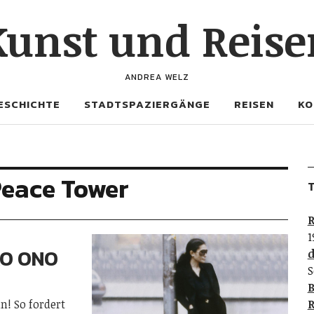
Kunst und Reise
ANDREA WELZ
ESCHICHTE
STADTSPAZIERGÄNGE
REISEN
KO
Peace Tower
T
R
1
KO ONO
d
S
B
in! So fordert
R