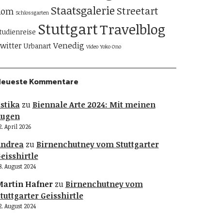
Staatsgalerie
Streetart
Rom
Schlossgarten
Stuttgart
Travelblog
tudienreise
Venedig
witter
Urbanart
Video
Yoko Ono
Neueste Kommentare
stika
zu
Biennale Arte 2024: Mit meinen
Augen
2. April 2026
Andrea
zu
Birnenchutney vom Stuttgarter
eisshirtle
8. August 2024
artin Hafner
zu
Birnenchutney vom
tuttgarter Geisshirtle
2. August 2024