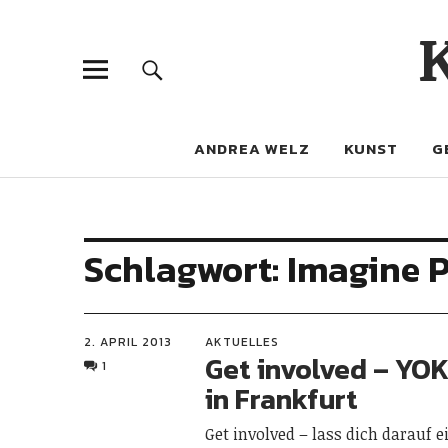
ANDREA WELZ
KUNST
G
Schlagwort:
Imagine 
2. APRIL 2013
AKTUELLES
Get involved – YO
1
in Frankfurt
Get involved – lass dich darauf e