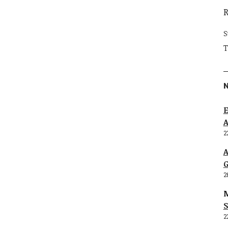
S
T
E
2
G
2
M
S
2