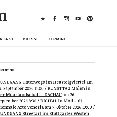
X
Facebook
Instagram
Youtube
Pintere
n
X
Facebook
Instagram
Youtube
Pinterest
NTAKT
PRESSE
TERMINE
ermine
UNDGANG Unterwegs im Heusteigviertel
am
9. September 2026 11:00
KUNSTTAG Malen in
er Moorlandschaft – DACHAU
am 26.
eptember 2026 8:30
DIGITAL In Moll – 61.
iennale Arte Venezia
am 7. Oktober 2026 19:00
UNDGANG Streetart im Stuttgarter Westen