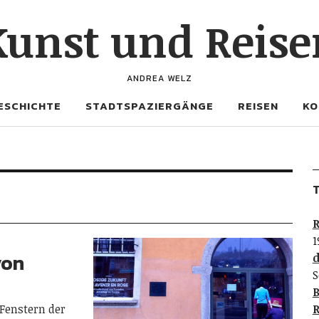
Kunst und Reise
ANDREA WELZ
ESCHICHTE
STADTSPAZIERGÄNGE
REISEN
KO
T
R
1
von
d
S
B
Fenstern der
R