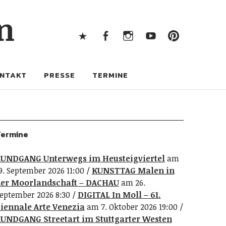
X
Facebook
Instagram
Youtube
Pintere
n
X
Facebook
Instagram
Youtube
Pinterest
NTAKT
PRESSE
TERMINE
ermine
UNDGANG Unterwegs im Heusteigviertel
am
9. September 2026 11:00
KUNSTTAG Malen in
er Moorlandschaft – DACHAU
am 26.
eptember 2026 8:30
DIGITAL In Moll – 61.
iennale Arte Venezia
am 7. Oktober 2026 19:00
UNDGANG Streetart im Stuttgarter Westen