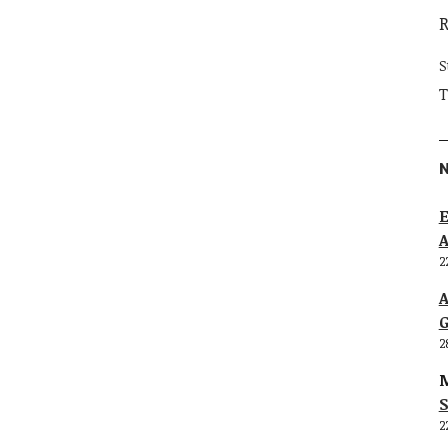
S
T
E
2
G
2
M
S
2