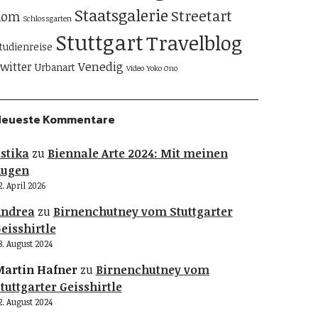
Staatsgalerie
Streetart
Rom
Schlossgarten
Stuttgart
Travelblog
tudienreise
Venedig
witter
Urbanart
Video
Yoko Ono
Neueste Kommentare
stika
zu
Biennale Arte 2024: Mit meinen
Augen
2. April 2026
Andrea
zu
Birnenchutney vom Stuttgarter
eisshirtle
8. August 2024
artin Hafner
zu
Birnenchutney vom
tuttgarter Geisshirtle
2. August 2024