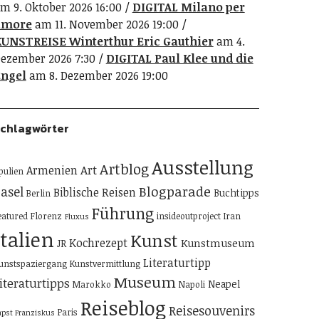
m 9. Oktober 2026 16:00
DIGITAL Milano per
amore
am 11. November 2026 19:00
UNSTREISE Winterthur Eric Gauthier
am 4.
ezember 2026 7:30
DIGITAL Paul Klee und die
ngel
am 8. Dezember 2026 19:00
chlagwörter
Ausstellung
Artblog
Art
Armenien
pulien
Blogparade
asel
Biblische Reisen
Buchtipps
Berlin
Führung
eatured
Florenz
insideoutproject
Iran
Fluxus
Italien
Kunst
Kochrezept
Kunstmuseum
JR
Literaturtipp
unstspaziergang
Kunstvermittlung
Museum
iteraturtipps
Neapel
Marokko
Napoli
Reiseblog
Reisesouvenirs
Paris
apst Franziskus