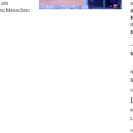
s am
a
eben Menschen:
K
D
E
S
A
B
f
K
L
P