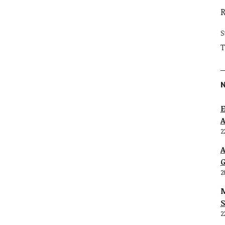
S
T
E
2
G
2
M
S
2