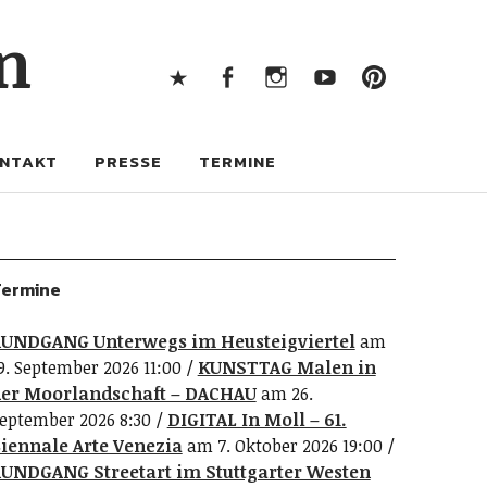
X
Facebook
Instagram
Youtube
Pintere
n
X
Facebook
Instagram
Youtube
Pinterest
NTAKT
PRESSE
TERMINE
ermine
UNDGANG Unterwegs im Heusteigviertel
am
9. September 2026 11:00
KUNSTTAG Malen in
er Moorlandschaft – DACHAU
am 26.
eptember 2026 8:30
DIGITAL In Moll – 61.
iennale Arte Venezia
am 7. Oktober 2026 19:00
UNDGANG Streetart im Stuttgarter Westen