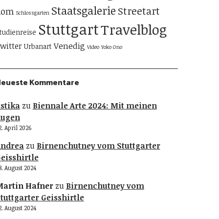
Staatsgalerie
Streetart
Rom
Schlossgarten
Stuttgart
Travelblog
tudienreise
Venedig
witter
Urbanart
Video
Yoko Ono
Neueste Kommentare
stika
zu
Biennale Arte 2024: Mit meinen
Augen
2. April 2026
Andrea
zu
Birnenchutney vom Stuttgarter
eisshirtle
8. August 2024
artin Hafner
zu
Birnenchutney vom
tuttgarter Geisshirtle
2. August 2024