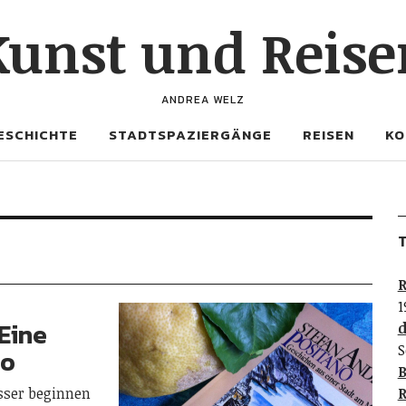
Kunst und Reise
ANDREA WELZ
ESCHICHTE
STADTSPAZIERGÄNGE
REISEN
KO
T
R
1
 Eine
d
S
no
B
sser beginnen
R