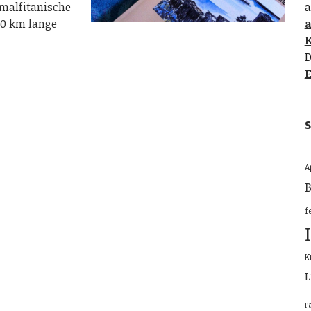
amalfitanische
a
50 km lange
K
D
E
S
A
B
f
K
L
P