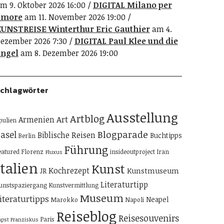
m 9. Oktober 2026 16:00
DIGITAL Milano per
amore
am 11. November 2026 19:00
UNSTREISE Winterthur Eric Gauthier
am 4.
ezember 2026 7:30
DIGITAL Paul Klee und die
ngel
am 8. Dezember 2026 19:00
chlagwörter
Ausstellung
Artblog
Art
Armenien
pulien
Blogparade
asel
Biblische Reisen
Buchtipps
Berlin
Führung
eatured
Florenz
insideoutproject
Iran
Fluxus
Italien
Kunst
Kochrezept
Kunstmuseum
JR
Literaturtipp
unstspaziergang
Kunstvermittlung
Museum
iteraturtipps
Neapel
Marokko
Napoli
Reiseblog
Reisesouvenirs
Paris
apst Franziskus