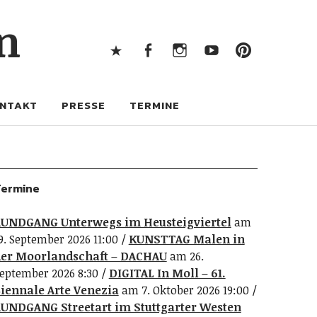
X
Facebook
Instagram
Youtube
Pintere
n
X
Facebook
Instagram
Youtube
Pinterest
NTAKT
PRESSE
TERMINE
ermine
UNDGANG Unterwegs im Heusteigviertel
am
9. September 2026 11:00
KUNSTTAG Malen in
er Moorlandschaft – DACHAU
am 26.
eptember 2026 8:30
DIGITAL In Moll – 61.
iennale Arte Venezia
am 7. Oktober 2026 19:00
UNDGANG Streetart im Stuttgarter Westen