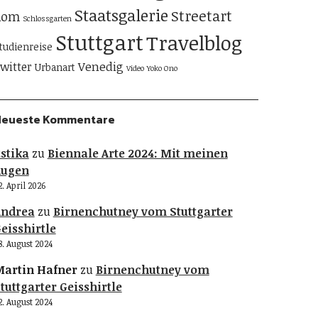
Staatsgalerie
Streetart
Rom
Schlossgarten
Stuttgart
Travelblog
tudienreise
Venedig
witter
Urbanart
Video
Yoko Ono
Neueste Kommentare
stika
zu
Biennale Arte 2024: Mit meinen
Augen
2. April 2026
Andrea
zu
Birnenchutney vom Stuttgarter
eisshirtle
8. August 2024
artin Hafner
zu
Birnenchutney vom
tuttgarter Geisshirtle
2. August 2024