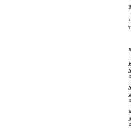
S
T
E
2
G
2
M
S
2