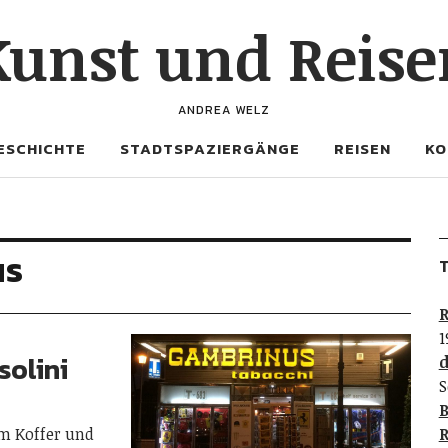
Kunst und Reise
ANDREA WELZ
ESCHICHTE
STADTSPAZIERGÄNGE
REISEN
KO
us
T
R
1
solini
d
S
B
em Koffer und
R