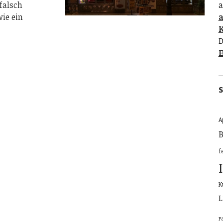
falsch
a
wie ein
K
D
E
S
A
B
f
K
L
P