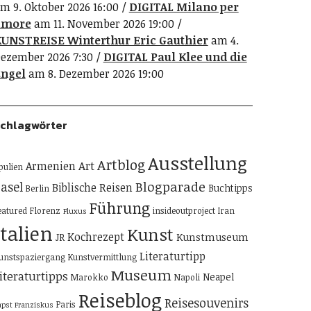
m 9. Oktober 2026 16:00
DIGITAL Milano per
amore
am 11. November 2026 19:00
UNSTREISE Winterthur Eric Gauthier
am 4.
ezember 2026 7:30
DIGITAL Paul Klee und die
ngel
am 8. Dezember 2026 19:00
chlagwörter
Ausstellung
Artblog
Art
Armenien
pulien
Blogparade
asel
Biblische Reisen
Buchtipps
Berlin
Führung
eatured
Florenz
insideoutproject
Iran
Fluxus
Italien
Kunst
Kochrezept
Kunstmuseum
JR
Literaturtipp
unstspaziergang
Kunstvermittlung
Museum
iteraturtipps
Neapel
Marokko
Napoli
Reiseblog
Reisesouvenirs
Paris
apst Franziskus