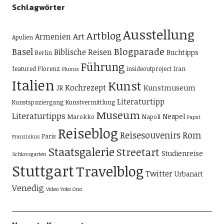
Schlagwörter
Ausstellung
Artblog
Art
Armenien
Apulien
Blogparade
Basel
Biblische Reisen
Buchtipps
Berlin
Führung
featured
Florenz
insideoutproject
Iran
Fluxus
Italien
Kunst
Kochrezept
Kunstmuseum
JR
Literaturtipp
Kunstspaziergang
Kunstvermittlung
Museum
Literaturtipps
Neapel
Marokko
Napoli
Papst
Reiseblog
Reisesouvenirs
Rom
Paris
Franziskus
Staatsgalerie
Streetart
Studienreise
Schlossgarten
Stuttgart
Travelblog
Twitter
Urbanart
Venedig
Video
Yoko Ono