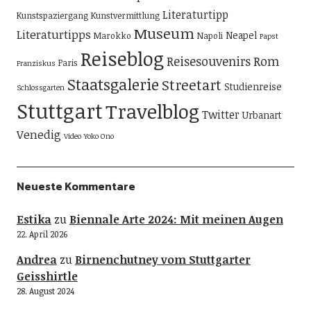
Literaturtipp
Kunstspaziergang
Kunstvermittlung
Museum
Literaturtipps
Neapel
Marokko
Napoli
Papst
Reiseblog
Reisesouvenirs
Rom
Paris
Franziskus
Staatsgalerie
Streetart
Studienreise
Schlossgarten
Stuttgart
Travelblog
Twitter
Urbanart
Venedig
Video
Yoko Ono
Neueste Kommentare
Estika
zu
Biennale Arte 2024: Mit meinen Augen
22. April 2026
Andrea
zu
Birnenchutney vom Stuttgarter
Geisshirtle
28. August 2024