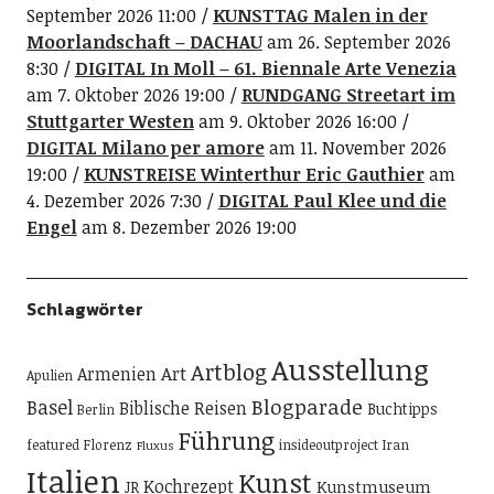
September 2026 11:00
KUNSTTAG Malen in der
Moorlandschaft – DACHAU
am 26. September 2026
8:30
DIGITAL In Moll – 61. Biennale Arte Venezia
am 7. Oktober 2026 19:00
RUNDGANG Streetart im
Stuttgarter Westen
am 9. Oktober 2026 16:00
DIGITAL Milano per amore
am 11. November 2026
19:00
KUNSTREISE Winterthur Eric Gauthier
am
4. Dezember 2026 7:30
DIGITAL Paul Klee und die
Engel
am 8. Dezember 2026 19:00
Schlagwörter
Ausstellung
Artblog
Art
Armenien
Apulien
Blogparade
Basel
Biblische Reisen
Buchtipps
Berlin
Führung
featured
Florenz
insideoutproject
Iran
Fluxus
Italien
Kunst
Kochrezept
Kunstmuseum
JR