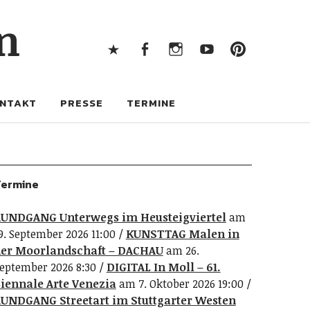
X
Facebook
Instagram
Youtube
Pintere
n
X
Facebook
Instagram
Youtube
Pinterest
NTAKT
PRESSE
TERMINE
ermine
UNDGANG Unterwegs im Heusteigviertel
am
9. September 2026 11:00
KUNSTTAG Malen in
er Moorlandschaft – DACHAU
am 26.
eptember 2026 8:30
DIGITAL In Moll – 61.
iennale Arte Venezia
am 7. Oktober 2026 19:00
UNDGANG Streetart im Stuttgarter Westen