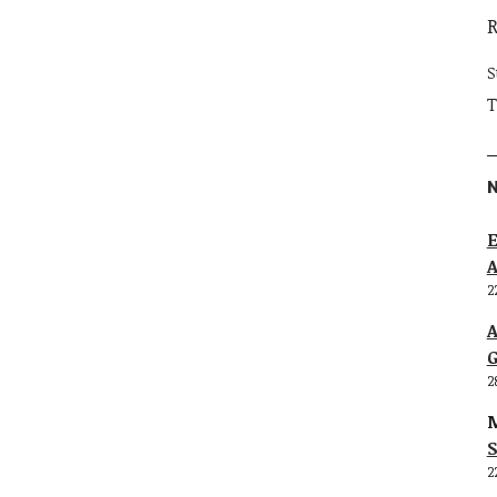
S
T
E
2
G
2
M
S
2