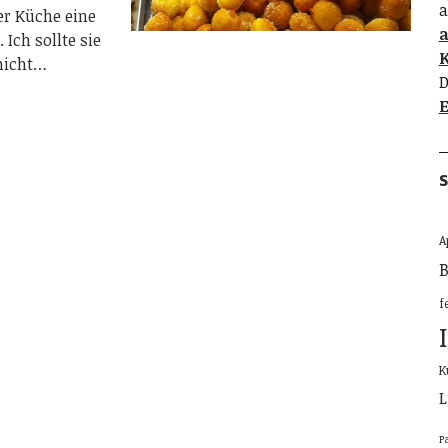
a
ner Küche eine
Ich sollte sie
K
 nicht…
D
E
S
A
B
f
K
L
P