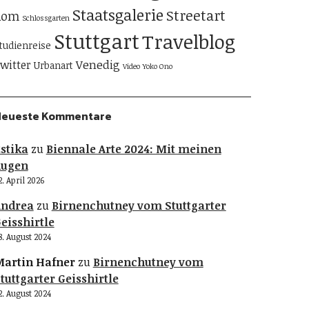
Staatsgalerie
Streetart
Rom
Schlossgarten
Stuttgart
Travelblog
tudienreise
Venedig
witter
Urbanart
Video
Yoko Ono
Neueste Kommentare
stika
zu
Biennale Arte 2024: Mit meinen
Augen
2. April 2026
Andrea
zu
Birnenchutney vom Stuttgarter
eisshirtle
8. August 2024
artin Hafner
zu
Birnenchutney vom
tuttgarter Geisshirtle
2. August 2024