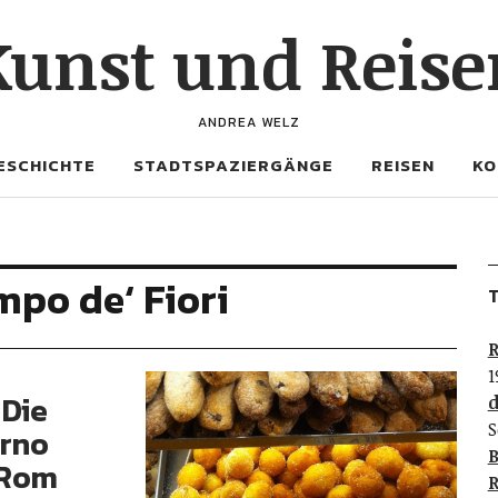
Kunst und Reise
ANDREA WELZ
ESCHICHTE
STADTSPAZIERGÄNGE
REISEN
KO
po de‘ Fiori
T
R
1
 Die
d
S
orno
B
 Rom
R