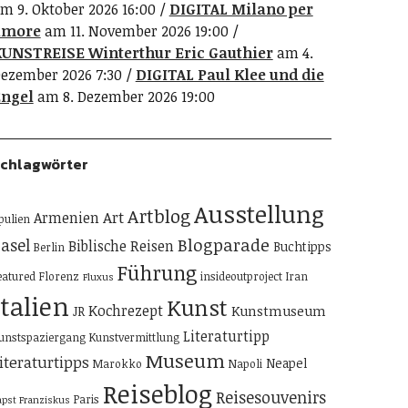
m 9. Oktober 2026 16:00
DIGITAL Milano per
amore
am 11. November 2026 19:00
UNSTREISE Winterthur Eric Gauthier
am 4.
ezember 2026 7:30
DIGITAL Paul Klee und die
ngel
am 8. Dezember 2026 19:00
chlagwörter
Ausstellung
Artblog
Art
Armenien
pulien
Blogparade
asel
Biblische Reisen
Buchtipps
Berlin
Führung
eatured
Florenz
insideoutproject
Iran
Fluxus
Italien
Kunst
Kochrezept
Kunstmuseum
JR
Literaturtipp
unstspaziergang
Kunstvermittlung
Museum
iteraturtipps
Neapel
Marokko
Napoli
Reiseblog
Reisesouvenirs
Paris
apst Franziskus