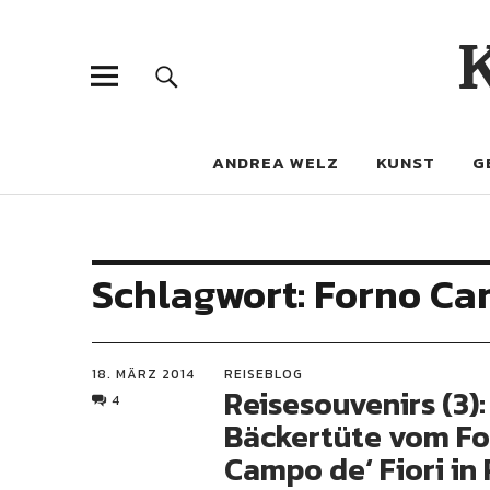
ANDREA WELZ
KUNST
G
Schlagwort:
Forno Cam
18. MÄRZ 2014
REISEBLOG
Reisesouvenirs (3):
4
Bäckertüte vom F
Campo de‘ Fiori in