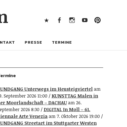
X
Facebook
Instagram
Youtube
Pintere
n
X
Facebook
Instagram
Youtube
Pinterest
NTAKT
PRESSE
TERMINE
ermine
UNDGANG Unterwegs im Heusteigviertel
am
9. September 2026 11:00
KUNSTTAG Malen in
er Moorlandschaft – DACHAU
am 26.
eptember 2026 8:30
DIGITAL In Moll – 61.
iennale Arte Venezia
am 7. Oktober 2026 19:00
UNDGANG Streetart im Stuttgarter Westen