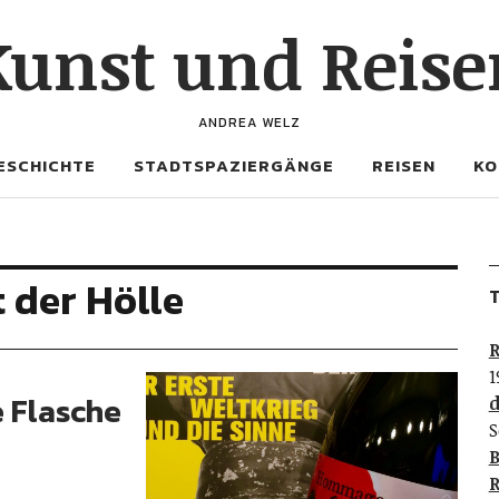
Kunst und Reise
ANDREA WELZ
ESCHICHTE
STADTSPAZIERGÄNGE
REISEN
KO
 der Hölle
T
R
1
e Flasche
d
S
B
R