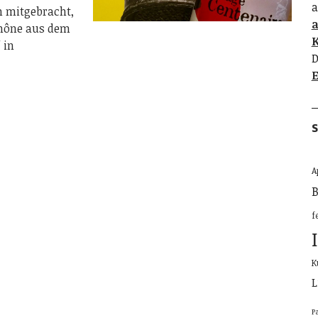
a
n mitgebracht,
Rhône aus dem
K
 in
D
E
S
A
B
f
K
L
P