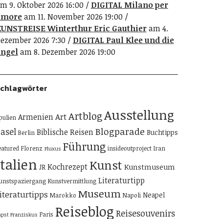
m 9. Oktober 2026 16:00
DIGITAL Milano per
amore
am 11. November 2026 19:00
UNSTREISE Winterthur Eric Gauthier
am 4.
ezember 2026 7:30
DIGITAL Paul Klee und die
ngel
am 8. Dezember 2026 19:00
chlagwörter
Ausstellung
Artblog
Art
Armenien
pulien
Blogparade
asel
Biblische Reisen
Buchtipps
Berlin
Führung
eatured
Florenz
insideoutproject
Iran
Fluxus
Italien
Kunst
Kochrezept
Kunstmuseum
JR
Literaturtipp
unstspaziergang
Kunstvermittlung
Museum
iteraturtipps
Neapel
Marokko
Napoli
Reiseblog
Reisesouvenirs
Paris
apst Franziskus