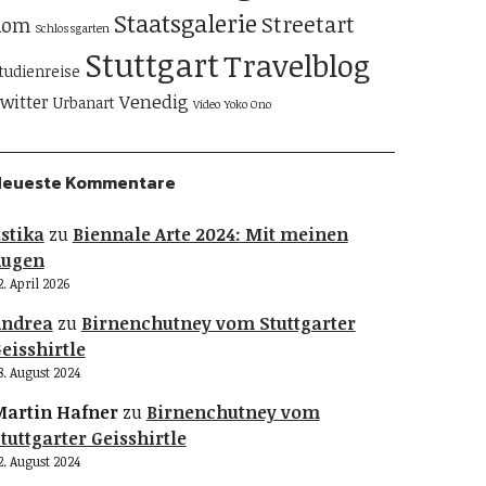
Staatsgalerie
Streetart
Rom
Schlossgarten
Stuttgart
Travelblog
tudienreise
Venedig
witter
Urbanart
Video
Yoko Ono
Neueste Kommentare
stika
zu
Biennale Arte 2024: Mit meinen
Augen
2. April 2026
Andrea
zu
Birnenchutney vom Stuttgarter
eisshirtle
8. August 2024
artin Hafner
zu
Birnenchutney vom
tuttgarter Geisshirtle
2. August 2024