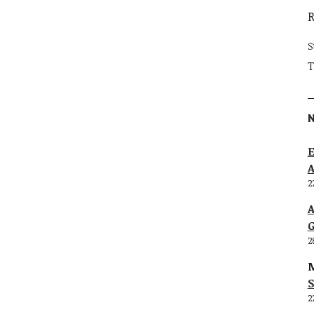
S
T
E
2
G
2
M
S
2