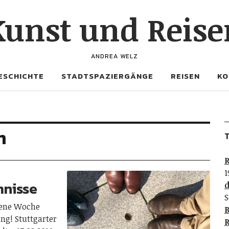
Kunst und Reise
ANDREA WELZ
ESCHICHTE
STADTSPAZIERGÄNGE
REISEN
KO
m
T
R
1
mnisse
d
S
gene Woche
B
ung! Stuttgarter
R