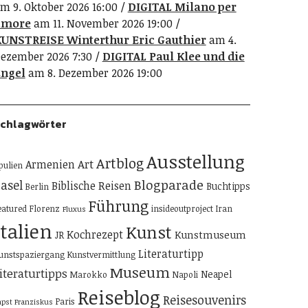
m 9. Oktober 2026 16:00
DIGITAL Milano per
amore
am 11. November 2026 19:00
UNSTREISE Winterthur Eric Gauthier
am 4.
ezember 2026 7:30
DIGITAL Paul Klee und die
ngel
am 8. Dezember 2026 19:00
chlagwörter
Ausstellung
Artblog
Art
Armenien
pulien
Blogparade
asel
Biblische Reisen
Buchtipps
Berlin
Führung
eatured
Florenz
insideoutproject
Iran
Fluxus
Italien
Kunst
Kochrezept
Kunstmuseum
JR
Literaturtipp
unstspaziergang
Kunstvermittlung
Museum
iteraturtipps
Neapel
Marokko
Napoli
Reiseblog
Reisesouvenirs
Paris
apst Franziskus