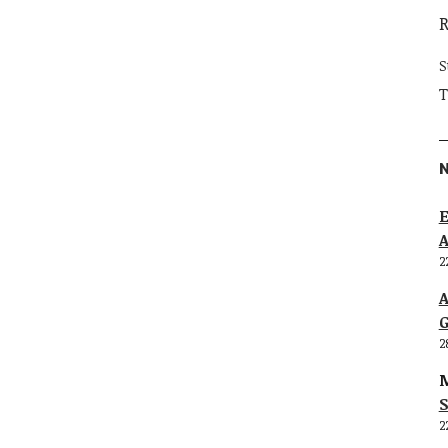
S
T
E
2
G
2
M
S
2