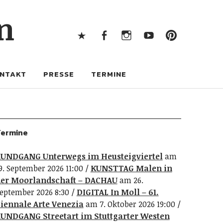
X
Facebook
Instagram
Youtube
Pintere
n
X
Facebook
Instagram
Youtube
Pinterest
NTAKT
PRESSE
TERMINE
ermine
UNDGANG Unterwegs im Heusteigviertel
am
9. September 2026 11:00
KUNSTTAG Malen in
er Moorlandschaft – DACHAU
am 26.
eptember 2026 8:30
DIGITAL In Moll – 61.
iennale Arte Venezia
am 7. Oktober 2026 19:00
UNDGANG Streetart im Stuttgarter Westen