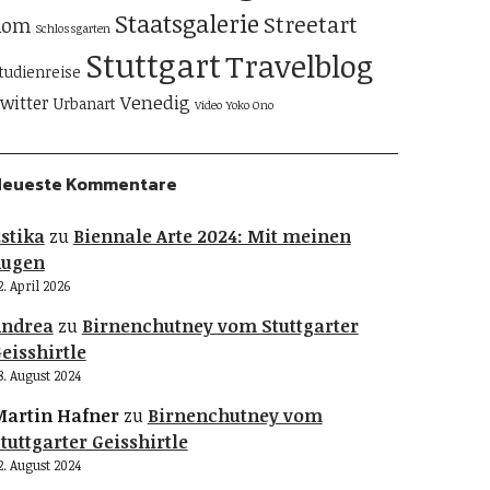
Staatsgalerie
Streetart
Rom
Schlossgarten
Stuttgart
Travelblog
tudienreise
Venedig
witter
Urbanart
Video
Yoko Ono
Neueste Kommentare
stika
zu
Biennale Arte 2024: Mit meinen
Augen
2. April 2026
Andrea
zu
Birnenchutney vom Stuttgarter
eisshirtle
8. August 2024
artin Hafner
zu
Birnenchutney vom
tuttgarter Geisshirtle
2. August 2024