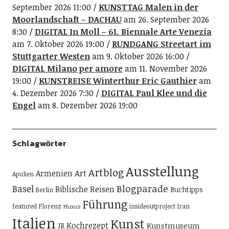
September 2026 11:00
KUNSTTAG Malen in der
Moorlandschaft – DACHAU
am 26. September 2026
8:30
DIGITAL In Moll – 61. Biennale Arte Venezia
am 7. Oktober 2026 19:00
RUNDGANG Streetart im
Stuttgarter Westen
am 9. Oktober 2026 16:00
DIGITAL Milano per amore
am 11. November 2026
19:00
KUNSTREISE Winterthur Eric Gauthier
am
4. Dezember 2026 7:30
DIGITAL Paul Klee und die
Engel
am 8. Dezember 2026 19:00
Schlagwörter
Ausstellung
Artblog
Art
Armenien
Apulien
Blogparade
Basel
Biblische Reisen
Buchtipps
Berlin
Führung
featured
Florenz
insideoutproject
Iran
Fluxus
Italien
Kunst
Kochrezept
Kunstmuseum
JR