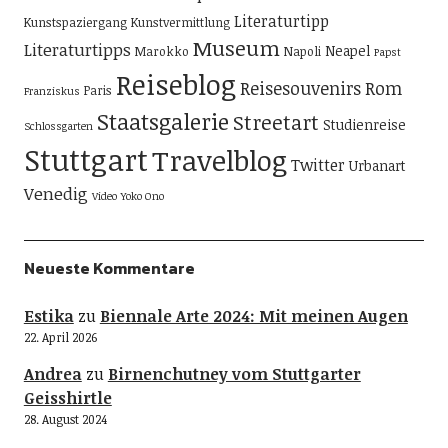
Literaturtipp
Kunstspaziergang
Kunstvermittlung
Museum
Literaturtipps
Neapel
Marokko
Napoli
Papst
Reiseblog
Reisesouvenirs
Rom
Paris
Franziskus
Staatsgalerie
Streetart
Studienreise
Schlossgarten
Stuttgart
Travelblog
Twitter
Urbanart
Venedig
Video
Yoko Ono
Neueste Kommentare
Estika
zu
Biennale Arte 2024: Mit meinen Augen
22. April 2026
Andrea
zu
Birnenchutney vom Stuttgarter
Geisshirtle
28. August 2024