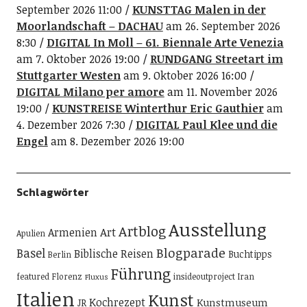
September 2026 11:00
KUNSTTAG Malen in der
Moorlandschaft – DACHAU
am 26. September 2026
8:30
DIGITAL In Moll – 61. Biennale Arte Venezia
am 7. Oktober 2026 19:00
RUNDGANG Streetart im
Stuttgarter Westen
am 9. Oktober 2026 16:00
DIGITAL Milano per amore
am 11. November 2026
19:00
KUNSTREISE Winterthur Eric Gauthier
am
4. Dezember 2026 7:30
DIGITAL Paul Klee und die
Engel
am 8. Dezember 2026 19:00
Schlagwörter
Ausstellung
Artblog
Art
Armenien
Apulien
Blogparade
Basel
Biblische Reisen
Buchtipps
Berlin
Führung
featured
Florenz
insideoutproject
Iran
Fluxus
Italien
Kunst
Kochrezept
Kunstmuseum
JR