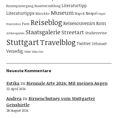
Literaturtipp
Kunstspaziergang
Kunstvermittlung
Museum
Literaturtipps
Neapel
Marokko
Napoli
Papst
Reiseblog
Reisesouvenirs
Rom
Paris
Franziskus
Staatsgalerie
Streetart
Studienreise
Schlossgarten
Stuttgart
Travelblog
Twitter
Urbanart
Venedig
Video
Yoko Ono
Neueste Kommentare
Estika
zu
Biennale Arte 2024: Mit meinen Augen
22. April 2026
Andrea
zu
Birnenchutney vom Stuttgarter
Geisshirtle
28. August 2024