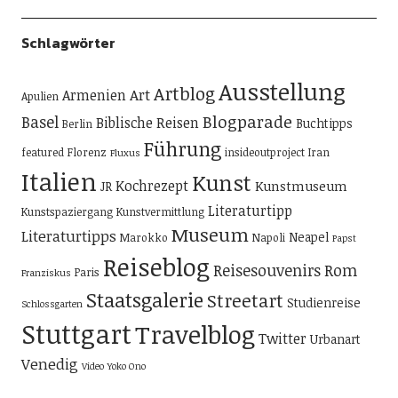
Schlagwörter
Ausstellung
Artblog
Art
Armenien
Apulien
Blogparade
Basel
Biblische Reisen
Buchtipps
Berlin
Führung
featured
Florenz
insideoutproject
Iran
Fluxus
Italien
Kunst
Kochrezept
Kunstmuseum
JR
Literaturtipp
Kunstspaziergang
Kunstvermittlung
Museum
Literaturtipps
Neapel
Marokko
Napoli
Papst
Reiseblog
Reisesouvenirs
Rom
Paris
Franziskus
Staatsgalerie
Streetart
Studienreise
Schlossgarten
Stuttgart
Travelblog
Twitter
Urbanart
Venedig
Video
Yoko Ono