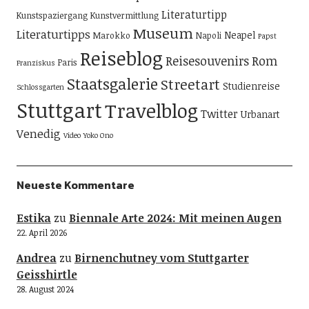
Literaturtipp
Kunstspaziergang
Kunstvermittlung
Museum
Literaturtipps
Neapel
Marokko
Napoli
Papst
Reiseblog
Reisesouvenirs
Rom
Paris
Franziskus
Staatsgalerie
Streetart
Studienreise
Schlossgarten
Stuttgart
Travelblog
Twitter
Urbanart
Venedig
Video
Yoko Ono
Neueste Kommentare
Estika
zu
Biennale Arte 2024: Mit meinen Augen
22. April 2026
Andrea
zu
Birnenchutney vom Stuttgarter
Geisshirtle
28. August 2024