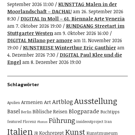
September 2026 11:00
KUNSTTAG Malen in der
Moorlandschaft – DACHAU
am 26. September 2026
8:30
DIGITAL In Moll – 61. Biennale Arte Venezia
am 7. Oktober 2026 19:00
RUNDGANG Streetart im
Stuttgarter Westen
am 9. Oktober 2026 16:00
DIGITAL Milano per amore
am 11. November 2026
19:00
KUNSTREISE Winterthur Eric Gauthier
am
4. Dezember 2026 7:30
DIGITAL Paul Klee und die
Engel
am 8. Dezember 2026 19:00
Schlagwörter
Ausstellung
Artblog
Art
Armenien
Apulien
Blogparade
Basel
Biblische Reisen
Buchtipps
Berlin
Führung
featured
Florenz
insideoutproject
Iran
Fluxus
Italien
Kunst
Kochrezept
Kunstmuseum
JR