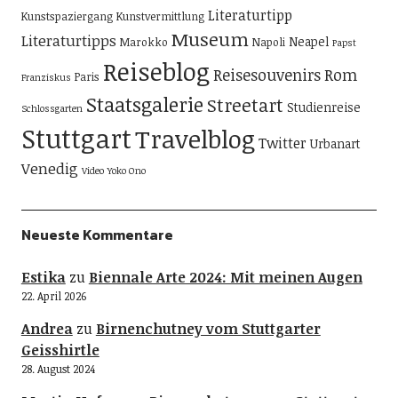
Literaturtipp
Kunstspaziergang
Kunstvermittlung
Museum
Literaturtipps
Neapel
Marokko
Napoli
Papst
Reiseblog
Reisesouvenirs
Rom
Paris
Franziskus
Staatsgalerie
Streetart
Studienreise
Schlossgarten
Stuttgart
Travelblog
Twitter
Urbanart
Venedig
Video
Yoko Ono
Neueste Kommentare
Estika
zu
Biennale Arte 2024: Mit meinen Augen
22. April 2026
Andrea
zu
Birnenchutney vom Stuttgarter
Geisshirtle
28. August 2024