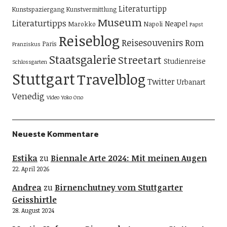
Literaturtipp
Kunstspaziergang
Kunstvermittlung
Museum
Literaturtipps
Neapel
Marokko
Napoli
Papst
Reiseblog
Reisesouvenirs
Rom
Paris
Franziskus
Staatsgalerie
Streetart
Studienreise
Schlossgarten
Stuttgart
Travelblog
Twitter
Urbanart
Venedig
Video
Yoko Ono
Neueste Kommentare
Estika
zu
Biennale Arte 2024: Mit meinen Augen
22. April 2026
Andrea
zu
Birnenchutney vom Stuttgarter
Geisshirtle
28. August 2024