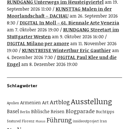
RUNDGANG Unterwegs im Heusteigviertel
am 19.
September 2026 11:00
KUNSTTAG Malen in der
Moorlandschaft – DACHAU
am 26. September 2026
8:30
DIGITAL In Moll – 61. Biennale Arte Venezia
am 7. Oktober 2026 19:00
RUNDGANG Streetart im
Stuttgarter Westen
am 9. Oktober 2026 16:00
DIGITAL Milano per amore
am 11. November 2026
19:00
KUNSTREISE Winterthur Eric Gauthier
am
4. Dezember 2026 7:30
DIGITAL Paul Klee und die
Engel
am 8. Dezember 2026 19:00
Schlagwörter
Ausstellung
Artblog
Art
Armenien
Apulien
Blogparade
Basel
Biblische Reisen
Buchtipps
Berlin
Führung
featured
Florenz
insideoutproject
Iran
Fluxus