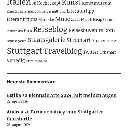
Italien
Kunst
Kochrezept
Kunstmuseum
JR
Literaturtipp
Kunstspaziergang
Kunstvermittlung
Museum
Literaturtipps
Neapel
Marokko
Napoli
Papst
Reiseblog
Reisesouvenirs
Rom
Paris
Franziskus
Staatsgalerie
Streetart
Studienreise
Schlossgarten
Stuttgart
Travelblog
Twitter
Urbanart
Venedig
Video
Yoko Ono
Neueste Kommentare
Estika
zu
Biennale Arte 2024: Mit meinen Augen
22. April 2026
Andrea
zu
Birnenchutney vom Stuttgarter
Geisshirtle
28. August 2024